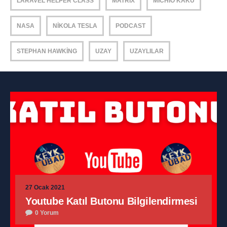
LARAVEL HELPER CLASS
MATRIX
MICHIO KAKU
NASA
NIKOLA TESLA
PODCAST
STEPHAN HAWKING
UZAY
UZAYLILAR
27 Ocak 2021
Youtube Katıl Butonu Bilgilendirmesi
0 Yorum