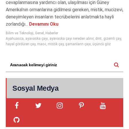
cevaplanmasına yardımcı olan, ulaşılması için Güney
Amerika’nın ormanlarına gidilmesi gereken, mistik, mucizevi,
deneyimleyen insanların tecrübelerini anlatmakta hayli
zorlandığı...
Devamını Oku
Bilim ve Teknoloji
,
Genel
,
Haberler
Ayahuasca
,
ayavaska çayı
,
ayavaska çayı nereden alınır
,
dmt
,
gizemli çay
,
hayal gördüren çay
,
mao-i
,
mistik çay
,
şamanların çayı
,
üçüncü göz
Sosyal Medya