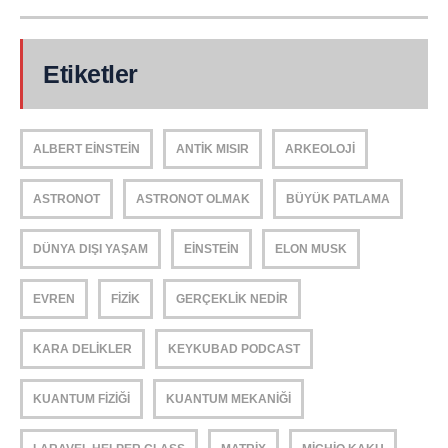
Etiketler
ALBERT EINSTEIN
ANTIK MISIR
ARKEOLOJI
ASTRONOT
ASTRONOT OLMAK
BÜYÜK PATLAMA
DÜNYA DIŞI YAŞAM
EINSTEIN
ELON MUSK
EVREN
FIZIK
GERÇEKLIK NEDIR
KARA DELIKLER
KEYKUBAD PODCAST
KUANTUM FIZIĞI
KUANTUM MEKANIĞI