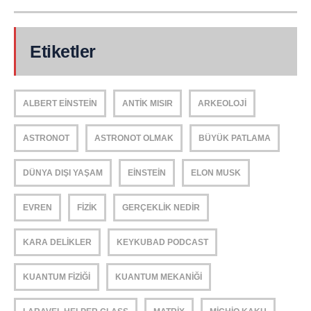
Etiketler
ALBERT EINSTEIN
ANTIK MISIR
ARKEOLOJI
ASTRONOT
ASTRONOT OLMAK
BÜYÜK PATLAMA
DÜNYA DIŞI YAŞAM
EINSTEIN
ELON MUSK
EVREN
FIZIK
GERÇEKLIK NEDIR
KARA DELIKLER
KEYKUBAD PODCAST
KUANTUM FIZIĞI
KUANTUM MEKANIĞI