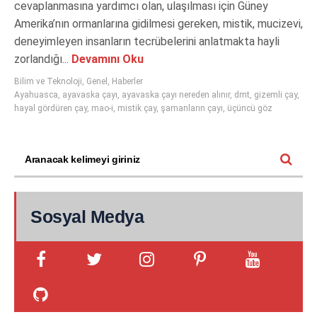
cevaplanmasına yardımcı olan, ulaşılması için Güney
Amerika’nın ormanlarına gidilmesi gereken, mistik, mucizevi,
deneyimleyen insanların tecrübelerini anlatmakta hayli
zorlandığı...
Devamını Oku
Bilim ve Teknoloji
,
Genel
,
Haberler
Ayahuasca
,
ayavaska çayı
,
ayavaska çayı nereden alınır
,
dmt
,
gizemli çay
,
hayal gördüren çay
,
mao-i
,
mistik çay
,
şamanların çayı
,
üçüncü göz
Sosyal Medya