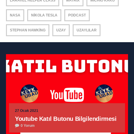
LARAVEL HELPER CLASS
MATRIX
MICHIO KAKU
NASA
NIKOLA TESLA
PODCAST
STEPHAN HAWKING
UZAY
UZAYLILAR
27 Ocak 2021
Youtube Katıl Butonu Bilgilendirmesi
0 Yorum