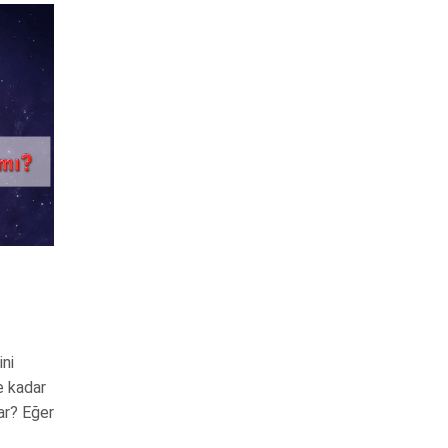
ini
e kadar
ar? Eğer