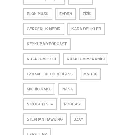
ELON MUSK
EVREN
FIZIK
GERÇEKLIK NEDIR
KARA DELIKLER
KEYKUBAD PODCAST
KUANTUM FIZIĞI
KUANTUM MEKANIĞI
LARAVEL HELPER CLASS
MATRIX
MICHIO KAKU
NASA
NIKOLA TESLA
PODCAST
STEPHAN HAWKING
UZAY
UZAYLILAR