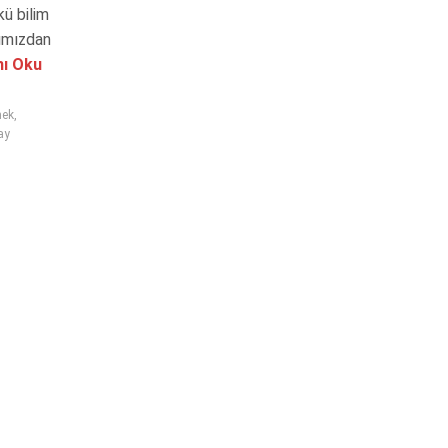
kü bilim
ğımızdan
ı Oku
mek
,
ay