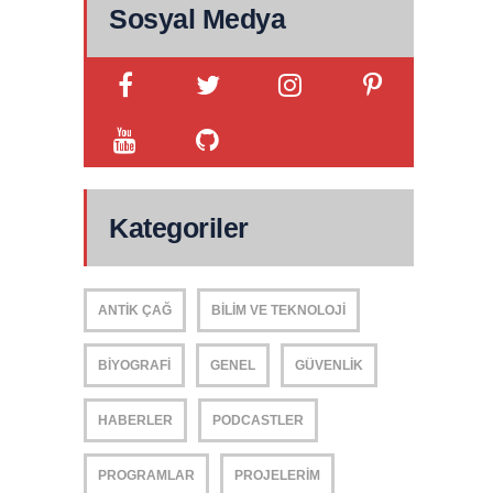
Sosyal Medya
Kategoriler
ANTIK ÇAĞ
BILIM VE TEKNOLOJI
BIYOGRAFI
GENEL
GÜVENLIK
HABERLER
PODCASTLER
PROGRAMLAR
PROJELERIM