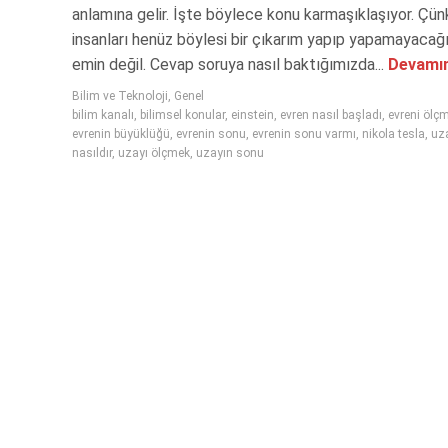
anlamına gelir. İşte böylece konu karmaşıklaşıyor. Çün
insanları henüz böylesi bir çıkarım yapıp yapamayaca
emin değil. Cevap soruya nasıl baktığımızda...
Devamın
Bilim ve Teknoloji
,
Genel
bilim kanalı
,
bilimsel konular
,
einstein
,
evren nasıl başladı
,
evreni ölç
evrenin büyüklüğü
,
evrenin sonu
,
evrenin sonu varmı
,
nikola tesla
,
uz
nasıldır
,
uzayı ölçmek
,
uzayın sonu