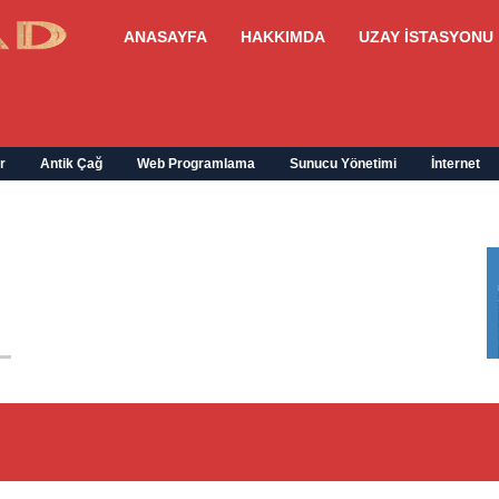
ANASAYFA
HAKKIMDA
UZAY İSTASYONU
r
Antik Çağ
Web Programlama
Sunucu Yönetimi
İnternet