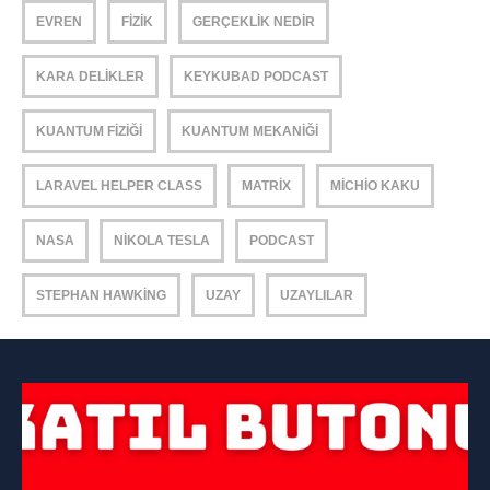
EVREN
FIZIK
GERÇEKLIK NEDIR
KARA DELIKLER
KEYKUBAD PODCAST
KUANTUM FIZIĞI
KUANTUM MEKANIĞI
LARAVEL HELPER CLASS
MATRIX
MICHIO KAKU
NASA
NIKOLA TESLA
PODCAST
STEPHAN HAWKING
UZAY
UZAYLILAR