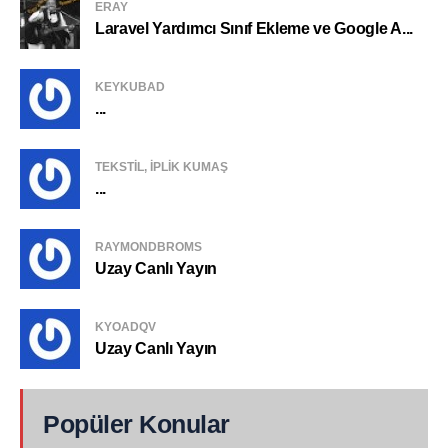
ERAY
Laravel Yardımcı Sınıf Ekleme ve Google A...
KEYKUBAD
...
TEKSTIL, IPLIK KUMAŞ
...
RAYMONDBROMS
Uzay Canlı Yayın
KYOADQV
Uzay Canlı Yayın
Popüler Konular