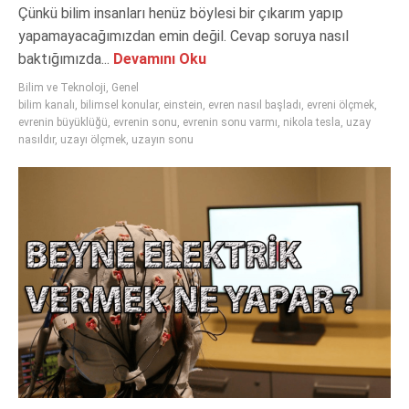
Çünkü bilim insanları henüz böylesi bir çıkarım yapıp
yapamayacağımızdan emin değil. Cevap soruya nasıl
baktığımızda...
Devamını Oku
Bilim ve Teknoloji
,
Genel
bilim kanalı
,
bilimsel konular
,
einstein
,
evren nasıl başladı
,
evreni ölçmek
,
evrenin büyüklüğü
,
evrenin sonu
,
evrenin sonu varmı
,
nikola tesla
,
uzay
nasıldır
,
uzayı ölçmek
,
uzayın sonu