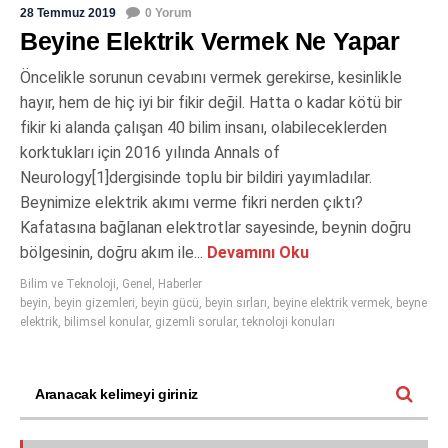
28 Temmuz 2019
0 Yorum
Beyine Elektrik Vermek Ne Yapar
Öncelikle sorunun cevabını vermek gerekirse, kesinlikle
hayır, hem de hiç iyi bir fikir değil. Hatta o kadar kötü bir
fikir ki alanda çalışan 40 bilim insanı, olabileceklerden
korktukları için 2016 yılında Annals of
Neurology[1]dergisinde toplu bir bildiri yayımladılar.
Beynimize elektrik akımı verme fikri nerden çıktı?
Kafatasına bağlanan elektrotlar sayesinde, beynin doğru
bölgesinin, doğru akım ile...
Devamını Oku
Bilim ve Teknoloji
,
Genel
,
Haberler
beyin
,
beyin gizemleri
,
beyin gücü
,
beyin sırları
,
beyine elektrik vermek
,
beyne
elektrik
,
bilimsel konular
,
gizemli sorular
,
teknoloji konuları