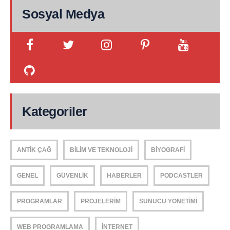
Sosyal Medya
Kategoriler
ANTIK ÇAĞ
BILIM VE TEKNOLOJI
BIYOGRAFI
GENEL
GÜVENLIK
HABERLER
PODCASTLER
PROGRAMLAR
PROJELERIM
SUNUCU YÖNETIMI
WEB PROGRAMLAMA
İNTERNET