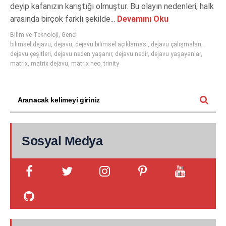
deyip kafanızın karıştığı olmuştur. Bu olayın nedenleri, halk
arasında birçok farklı şekilde...
Devamını Oku
Bilim ve Teknoloji
,
Genel
bilimsel dejavu
,
dejavu
,
dejavu bilimsel açıklaması
,
dejavu çalışmaları
,
dejavu çeşitleri
,
dejavu neden yaşanır
,
dejavu nedir
,
dejavu yaşayanlar
,
matrix
,
matrix dejavu
,
matrix neo
,
trinity
Sosyal Medya