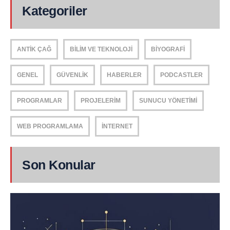
Kategoriler
ANTIK ÇAĞ
BILIM VE TEKNOLOJI
BIYOGRAFI
GENEL
GÜVENLIK
HABERLER
PODCASTLER
PROGRAMLAR
PROJELERIM
SUNUCU YÖNETIMI
WEB PROGRAMLAMA
İNTERNET
Son Konular