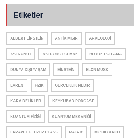
Etiketler
ALBERT EINSTEIN
ANTIK MISIR
ARKEOLOJI
ASTRONOT
ASTRONOT OLMAK
BÜYÜK PATLAMA
DÜNYA DIŞI YAŞAM
EINSTEIN
ELON MUSK
EVREN
FIZIK
GERÇEKLIK NEDIR
KARA DELIKLER
KEYKUBAD PODCAST
KUANTUM FIZIĞI
KUANTUM MEKANIĞI
LARAVEL HELPER CLASS
MATRIX
MICHIO KAKU