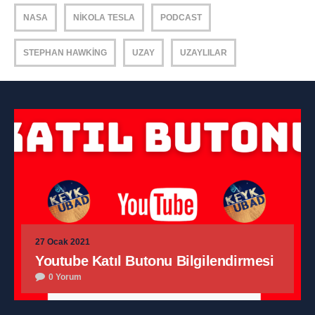
NASA
NIKOLA TESLA
PODCAST
STEPHAN HAWKING
UZAY
UZAYLILAR
27 Ocak 2021
Youtube Katıl Butonu Bilgilendirmesi
0 Yorum