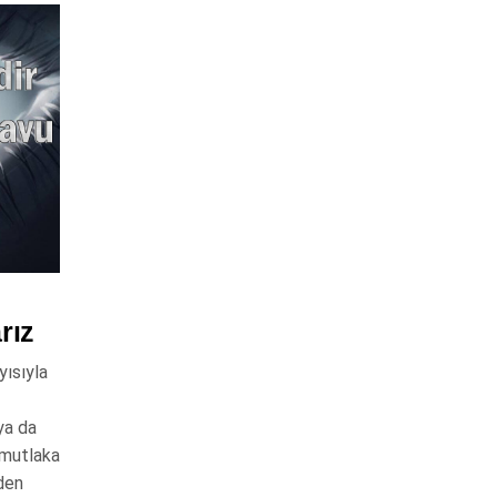
rız
yısıyla
ya da
 mutlaka
eden