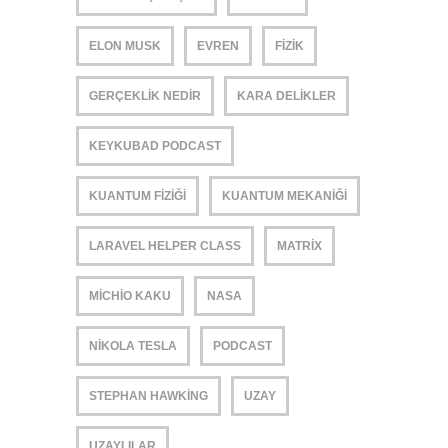
ELON MUSK
EVREN
FIZIK
GERÇEKLIK NEDIR
KARA DELIKLER
KEYKUBAD PODCAST
KUANTUM FIZIĞI
KUANTUM MEKANIĞI
LARAVEL HELPER CLASS
MATRIX
MICHIO KAKU
NASA
NIKOLA TESLA
PODCAST
STEPHAN HAWKING
UZAY
UZAYLILAR