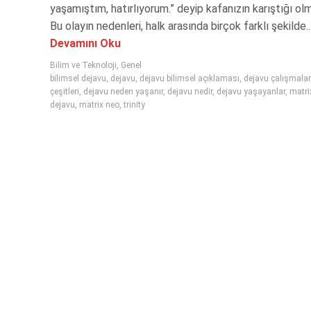
yaşamıştım, hatırlıyorum.” deyip kafanızın karıştığı ol
Bu olayın nedenleri, halk arasında birçok farklı şekilde..
Devamını Oku
Bilim ve Teknoloji
,
Genel
bilimsel dejavu
,
dejavu
,
dejavu bilimsel açıklaması
,
dejavu çalışmalar
çeşitleri
,
dejavu neden yaşanır
,
dejavu nedir
,
dejavu yaşayanlar
,
matri
dejavu
,
matrix neo
,
trinity