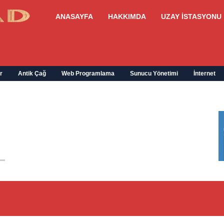
ANASAYFA
HAKKIMDA
UZAY İSTASYONU
r
Antik Çağ
Web Programlama
Sunucu Yönetimi
İnternet