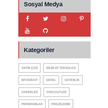
Sosyal Medya
Kategoriler
ANTIK ÇAĞ
BILIM VE TEKNOLOJI
BIYOGRAFI
GENEL
GÜVENLIK
HABERLER
PODCASTLER
PROGRAMLAR
PROJELERIM