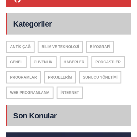
Kategoriler
ANTIK ÇAĞ
BILIM VE TEKNOLOJI
BIYOGRAFI
GENEL
GÜVENLIK
HABERLER
PODCASTLER
PROGRAMLAR
PROJELERIM
SUNUCU YÖNETIMI
WEB PROGRAMLAMA
İNTERNET
Son Konular