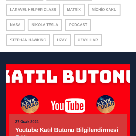
LARAVEL HELPER CLASS
MATRIX
MICHIO KAKU
NASA
NIKOLA TESLA
PODCAST
STEPHAN HAWKING
UZAY
UZAYLILAR
27 Ocak 2021
Youtube Katıl Butonu Bilgilendirmesi