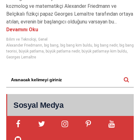
kozmolog ve matematikçi Alexander Friedmann ve
Belçikalı fizikçi papaz Georges Lemaître tarafından ortaya
atılan, evrenin bir başlangıcı olduğunu varsayan bu...
Devamını Oku
Bilim ve Teknoloji
,
Genel
Alexander Friedmann
,
big bang
,
big bang kim buldu
,
big bang nedir
,
big bang
teorisi
,
büyük patlama
,
büyük patlama nedir
,
büyük patlamayı kim buldu
,
Georges Lemaître
Sosyal Medya