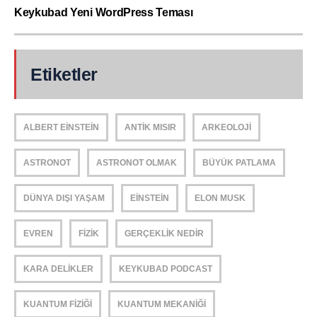
Keykubad Yeni WordPress Teması
Etiketler
ALBERT EINSTEIN
ANTIK MISIR
ARKEOLOJI
ASTRONOT
ASTRONOT OLMAK
BÜYÜK PATLAMA
DÜNYA DIŞI YAŞAM
EINSTEIN
ELON MUSK
EVREN
FIZIK
GERÇEKLIK NEDIR
KARA DELIKLER
KEYKUBAD PODCAST
KUANTUM FIZIĞI
KUANTUM MEKANIĞI