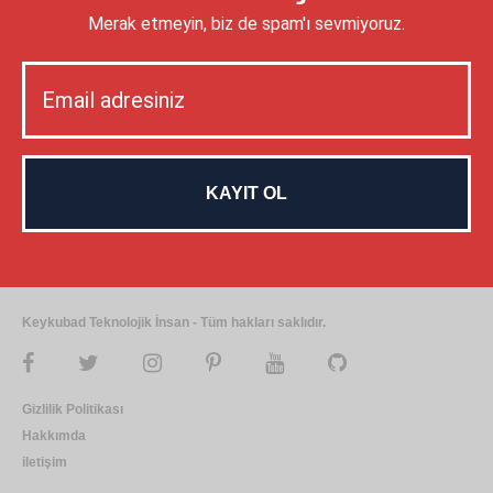
Merak etmeyin, biz de spam'ı sevmiyoruz.
Keykubad Teknolojik İnsan - Tüm hakları saklıdır.
Gizlilik Politikası
Hakkımda
iletişim