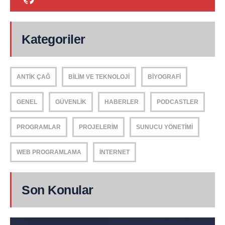
Kategoriler
ANTIK ÇAĞ
BILIM VE TEKNOLOJI
BIYOGRAFI
GENEL
GÜVENLIK
HABERLER
PODCASTLER
PROGRAMLAR
PROJELERIM
SUNUCU YÖNETIMI
WEB PROGRAMLAMA
İNTERNET
Son Konular