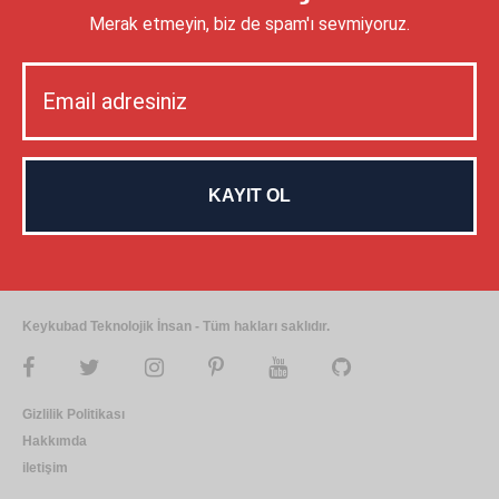
Merak etmeyin, biz de spam'ı sevmiyoruz.
Keykubad Teknolojik İnsan - Tüm hakları saklıdır.
Gizlilik Politikası
Hakkımda
iletişim