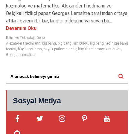
kozmolog ve matematikçi Alexander Friedmann ve
Belçikalı fizikçi papaz Georges Lemaître tarafından ortaya
atılan, evrenin bir başlangıcı olduğunu varsayan bu...
Devamını Oku
Bilim ve Teknoloji
,
Genel
Alexander Friedmann
,
big bang
,
big bang kim buldu
,
big bang nedir
,
big bang
teorisi
,
büyük patlama
,
büyük patlama nedir
,
büyük patlamayı kim buldu
,
Georges Lemaître
Sosyal Medya