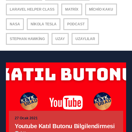
LARAVEL HELPER CLASS
MATRIX
MICHIO KAKU
NASA
NIKOLA TESLA
PODCAST
STEPHAN HAWKING
UZAY
UZAYLILAR
27 Ocak 2021
Youtube Katıl Butonu Bilgilendirmesi