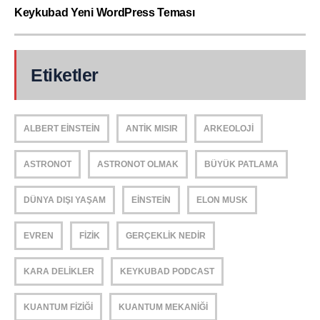
Keykubad Yeni WordPress Teması
Etiketler
ALBERT EINSTEIN
ANTIK MISIR
ARKEOLOJI
ASTRONOT
ASTRONOT OLMAK
BÜYÜK PATLAMA
DÜNYA DIŞI YAŞAM
EINSTEIN
ELON MUSK
EVREN
FIZIK
GERÇEKLIK NEDIR
KARA DELIKLER
KEYKUBAD PODCAST
KUANTUM FIZIĞI
KUANTUM MEKANIĞI