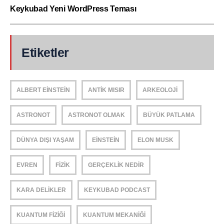
Keykubad Yeni WordPress Teması
Etiketler
ALBERT EINSTEIN
ANTIK MISIR
ARKEOLOJI
ASTRONOT
ASTRONOT OLMAK
BÜYÜK PATLAMA
DÜNYA DIŞI YAŞAM
EINSTEIN
ELON MUSK
EVREN
FIZIK
GERÇEKLIK NEDIR
KARA DELIKLER
KEYKUBAD PODCAST
KUANTUM FIZIĞI
KUANTUM MEKANIĞI