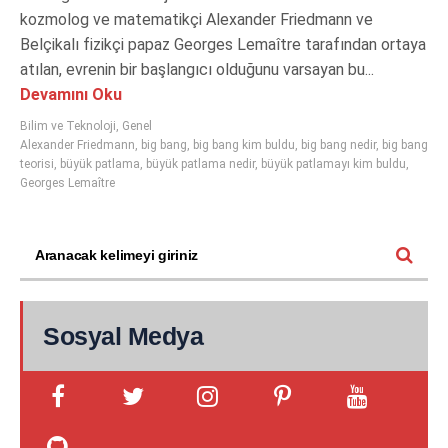
kozmolog ve matematikçi Alexander Friedmann ve
Belçikalı fizikçi papaz Georges Lemaître tarafından ortaya
atılan, evrenin bir başlangıcı olduğunu varsayan bu...
Devamını Oku
Bilim ve Teknoloji
,
Genel
Alexander Friedmann
,
big bang
,
big bang kim buldu
,
big bang nedir
,
big bang
teorisi
,
büyük patlama
,
büyük patlama nedir
,
büyük patlamayı kim buldu
,
Georges Lemaître
Sosyal Medya