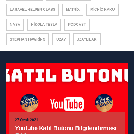
LARAVEL HELPER CLASS
MATRIX
MICHIO KAKU
NASA
NIKOLA TESLA
PODCAST
STEPHAN HAWKING
UZAY
UZAYLILAR
27 Ocak 2021
Youtube Katıl Butonu Bilgilendirmesi