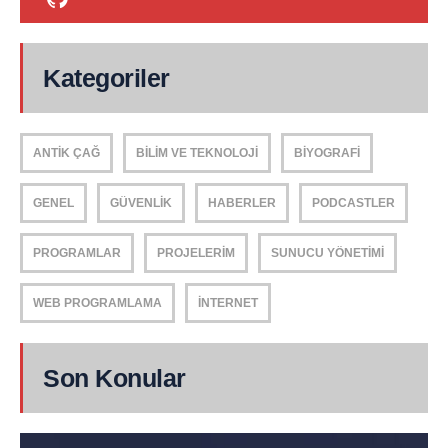
Kategoriler
ANTIK ÇAĞ
BILIM VE TEKNOLOJI
BIYOGRAFI
GENEL
GÜVENLIK
HABERLER
PODCASTLER
PROGRAMLAR
PROJELERIM
SUNUCU YÖNETIMI
WEB PROGRAMLAMA
İNTERNET
Son Konular