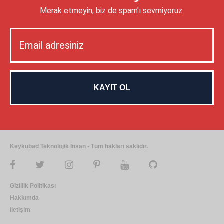
Merak etmeyin, biz de spam'ı sevmiyoruz.
Keykubad Teknolojik İnsan - Tüm hakları saklıdır.
Gizlilik Politikası
Hakkımda
iletişim