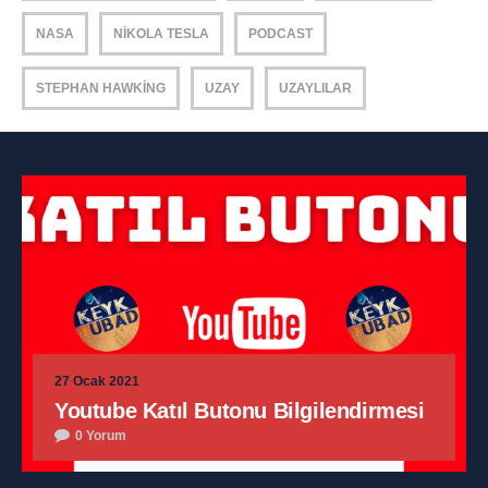
NASA
NIKOLA TESLA
PODCAST
STEPHAN HAWKING
UZAY
UZAYLILAR
27 Ocak 2021
Youtube Katıl Butonu Bilgilendirmesi
0 Yorum