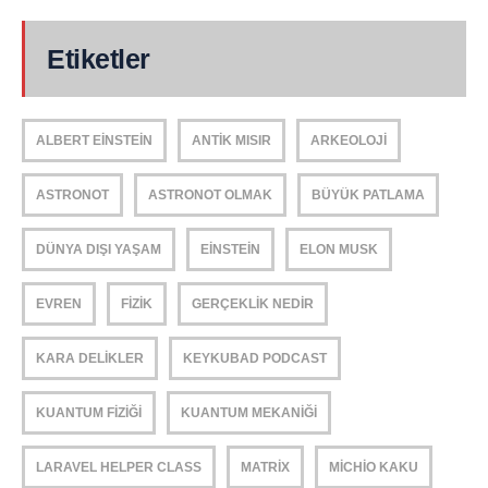
Etiketler
ALBERT EINSTEIN
ANTIK MISIR
ARKEOLOJI
ASTRONOT
ASTRONOT OLMAK
BÜYÜK PATLAMA
DÜNYA DIŞI YAŞAM
EINSTEIN
ELON MUSK
EVREN
FIZIK
GERÇEKLIK NEDIR
KARA DELIKLER
KEYKUBAD PODCAST
KUANTUM FIZIĞI
KUANTUM MEKANIĞI
LARAVEL HELPER CLASS
MATRIX
MICHIO KAKU