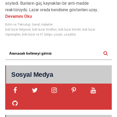
söyledi. Bunların güç kaynakları bir anti-madde
reaktörüydü. Lazar orada kendisine gösterilen uzay...
Devamını Oku
Bilim ve Teknoloji
,
Genel
,
Haberler
bob lazar belgesel
,
bob lazar itirafları
,
bob lazar kimdir
,
bob lazar
röportajları
,
bob lazar ve 51.bölge
,
uzaylı
,
uzaylılar
Sosyal Medya