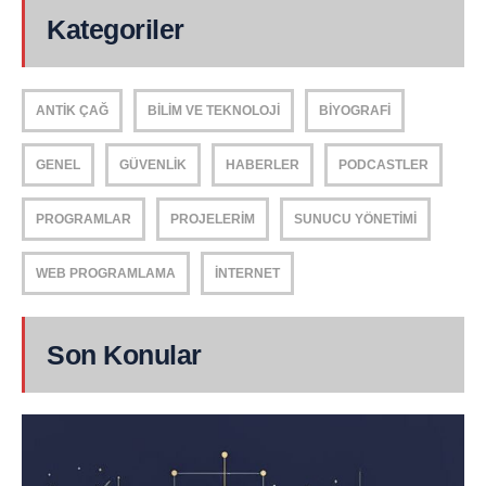
Kategoriler
ANTIK ÇAĞ
BILIM VE TEKNOLOJI
BIYOGRAFI
GENEL
GÜVENLIK
HABERLER
PODCASTLER
PROGRAMLAR
PROJELERIM
SUNUCU YÖNETIMI
WEB PROGRAMLAMA
İNTERNET
Son Konular