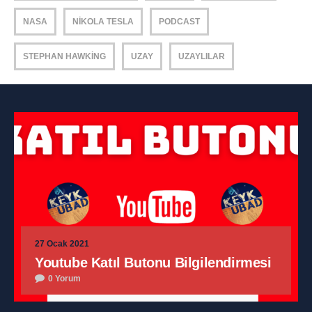
NASA
NIKOLA TESLA
PODCAST
STEPHAN HAWKING
UZAY
UZAYLILAR
27 Ocak 2021
Youtube Katıl Butonu Bilgilendirmesi
0 Yorum