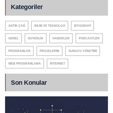
Kategoriler
ANTIK ÇAĞ
BILIM VE TEKNOLOJI
BIYOGRAFI
GENEL
GÜVENLIK
HABERLER
PODCASTLER
PROGRAMLAR
PROJELERIM
SUNUCU YÖNETIMI
WEB PROGRAMLAMA
İNTERNET
Son Konular