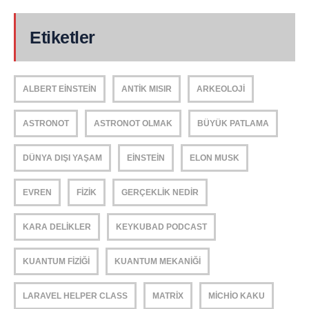
Etiketler
ALBERT EINSTEIN
ANTIK MISIR
ARKEOLOJI
ASTRONOT
ASTRONOT OLMAK
BÜYÜK PATLAMA
DÜNYA DIŞI YAŞAM
EINSTEIN
ELON MUSK
EVREN
FIZIK
GERÇEKLIK NEDIR
KARA DELIKLER
KEYKUBAD PODCAST
KUANTUM FIZIĞI
KUANTUM MEKANIĞI
LARAVEL HELPER CLASS
MATRIX
MICHIO KAKU