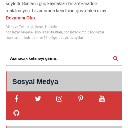
söyledi. Bunların güç kaynakları bir anti-madde
reaktörüydü. Lazar orada kendisine gösterilen uzay...
Devamını Oku
Bilim ve Teknoloji
,
Genel
,
Haberler
bob lazar belgesel
,
bob lazar itirafları
,
bob lazar kimdir
,
bob lazar
röportajları
,
bob lazar ve 51.bölge
,
uzaylı
,
uzaylılar
Sosyal Medya