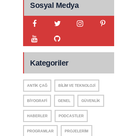
Sosyal Medya
Kategoriler
ANTIK ÇAĞ
BILIM VE TEKNOLOJI
BIYOGRAFI
GENEL
GÜVENLIK
HABERLER
PODCASTLER
PROGRAMLAR
PROJELERIM