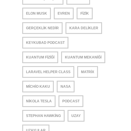
ELON MUSK
EVREN
FIZIK
GERÇEKLIK NEDIR
KARA DELIKLER
KEYKUBAD PODCAST
KUANTUM FIZIĞI
KUANTUM MEKANIĞI
LARAVEL HELPER CLASS
MATRIX
MICHIO KAKU
NASA
NIKOLA TESLA
PODCAST
STEPHAN HAWKING
UZAY
UZAYLILAR