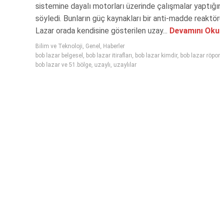
sistemine dayalı motorları üzerinde çalışmalar yaptığı
söyledi. Bunların güç kaynakları bir anti-madde reaktö
Lazar orada kendisine gösterilen uzay...
Devamını Oku
Bilim ve Teknoloji
,
Genel
,
Haberler
bob lazar belgesel
,
bob lazar itirafları
,
bob lazar kimdir
,
bob lazar röpor
bob lazar ve 51.bölge
,
uzaylı
,
uzaylılar