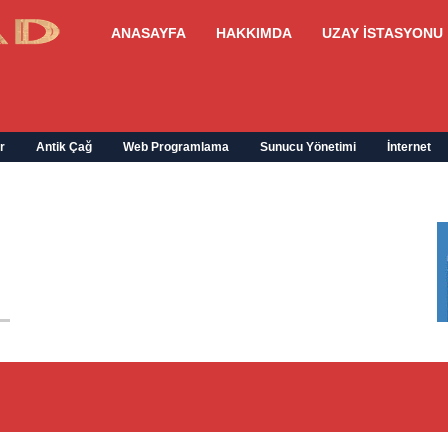
ANASAYFA
HAKKIMDA
UZAY İSTASYONU
r
Antik Çağ
Web Programlama
Sunucu Yönetimi
İnternet