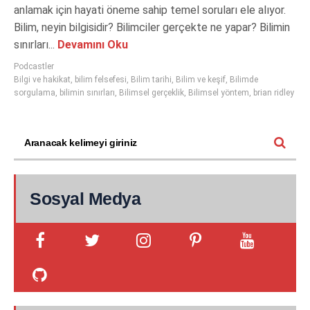
anlamak için hayati öneme sahip temel soruları ele alıyor.
Bilim, neyin bilgisidir? Bilimciler gerçekte ne yapar? Bilimin
sınırları...
Devamını Oku
Podcastler
Bilgi ve hakikat
,
bilim felsefesi
,
Bilim tarihi
,
Bilim ve keşif
,
Bilimde
sorgulama
,
bilimin sınırları
,
Bilimsel gerçeklik
,
Bilimsel yöntem
,
brian ridley
Sosyal Medya