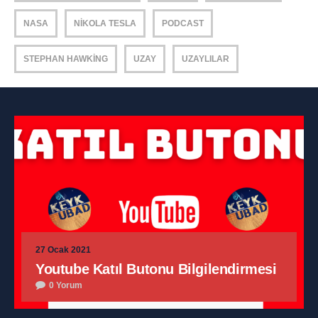
NASA
NIKOLA TESLA
PODCAST
STEPHAN HAWKING
UZAY
UZAYLILAR
27 Ocak 2021
Youtube Katıl Butonu Bilgilendirmesi
0 Yorum