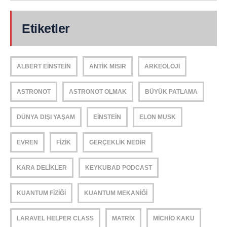
Etiketler
ALBERT EINSTEIN
ANTIK MISIR
ARKEOLOJI
ASTRONOT
ASTRONOT OLMAK
BÜYÜK PATLAMA
DÜNYA DIŞI YAŞAM
EINSTEIN
ELON MUSK
EVREN
FIZIK
GERÇEKLIK NEDIR
KARA DELIKLER
KEYKUBAD PODCAST
KUANTUM FIZIĞI
KUANTUM MEKANIĞI
LARAVEL HELPER CLASS
MATRIX
MICHIO KAKU