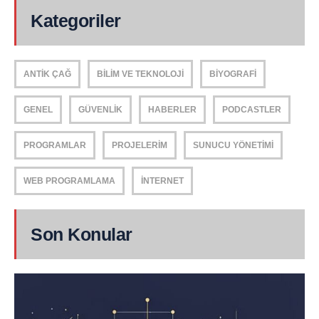
Kategoriler
ANTIK ÇAĞ
BILIM VE TEKNOLOJI
BIYOGRAFI
GENEL
GÜVENLIK
HABERLER
PODCASTLER
PROGRAMLAR
PROJELERIM
SUNUCU YÖNETIMI
WEB PROGRAMLAMA
İNTERNET
Son Konular