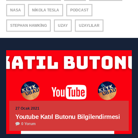
NASA
NIKOLA TESLA
PODCAST
STEPHAN HAWKING
UZAY
UZAYLILAR
27 Ocak 2021
Youtube Katıl Butonu Bilgilendirmesi
0 Yorum