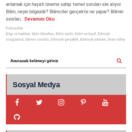
anlamak için hayati öneme sahip temel soruları ele alıyor.
Bilim, neyin bilgisidir? Bilimciler gerçekte ne yapar? Bilimin
sınırları...
Devamını Oku
Podcastler
Bilgi ve hakikat
,
bilim felsefesi
,
Bilim tarihi
,
Bilim ve keşif
,
Bilimde
sorgulama
,
bilimin sınırları
,
Bilimsel gerçeklik
,
Bilimsel yöntem
,
brian ridley
Sosyal Medya