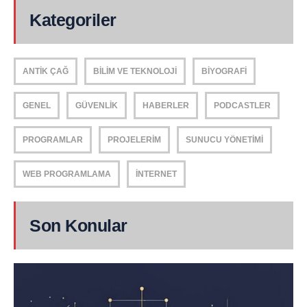
Kategoriler
ANTIK ÇAĞ
BILIM VE TEKNOLOJI
BIYOGRAFI
GENEL
GÜVENLIK
HABERLER
PODCASTLER
PROGRAMLAR
PROJELERIM
SUNUCU YÖNETIMI
WEB PROGRAMLAMA
İNTERNET
Son Konular