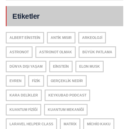
Etiketler
ALBERT EINSTEIN
ANTIK MISIR
ARKEOLOJI
ASTRONOT
ASTRONOT OLMAK
BÜYÜK PATLAMA
DÜNYA DIŞI YAŞAM
EINSTEIN
ELON MUSK
EVREN
FIZIK
GERÇEKLIK NEDIR
KARA DELIKLER
KEYKUBAD PODCAST
KUANTUM FIZIĞI
KUANTUM MEKANIĞI
LARAVEL HELPER CLASS
MATRIX
MICHIO KAKU