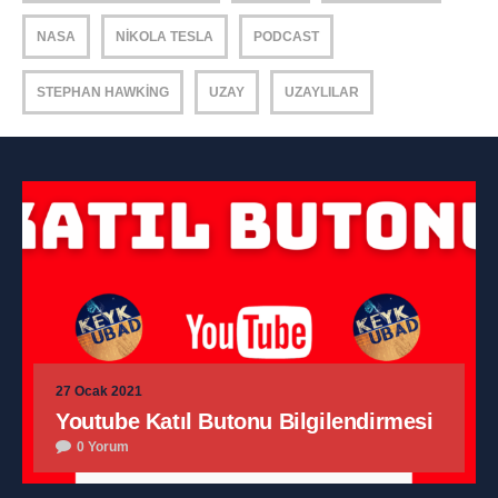
NASA
NIKOLA TESLA
PODCAST
STEPHAN HAWKING
UZAY
UZAYLILAR
27 Ocak 2021
Youtube Katıl Butonu Bilgilendirmesi
0 Yorum