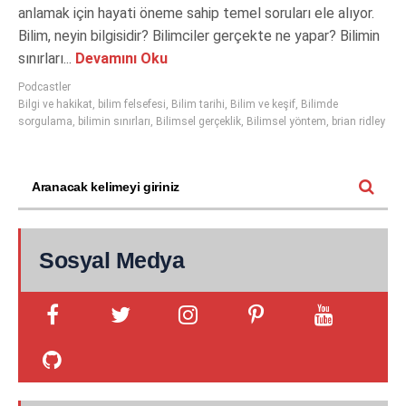
anlamak için hayati öneme sahip temel soruları ele alıyor.
Bilim, neyin bilgisidir? Bilimciler gerçekte ne yapar? Bilimin
sınırları...
Devamını Oku
Podcastler
Bilgi ve hakikat
,
bilim felsefesi
,
Bilim tarihi
,
Bilim ve keşif
,
Bilimde
sorgulama
,
bilimin sınırları
,
Bilimsel gerçeklik
,
Bilimsel yöntem
,
brian ridley
Sosyal Medya