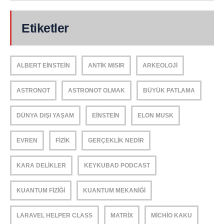
Etiketler
ALBERT EINSTEIN
ANTIK MISIR
ARKEOLOJI
ASTRONOT
ASTRONOT OLMAK
BÜYÜK PATLAMA
DÜNYA DIŞI YAŞAM
EINSTEIN
ELON MUSK
EVREN
FIZIK
GERÇEKLIK NEDIR
KARA DELIKLER
KEYKUBAD PODCAST
KUANTUM FIZIĞI
KUANTUM MEKANIĞI
LARAVEL HELPER CLASS
MATRIX
MICHIO KAKU