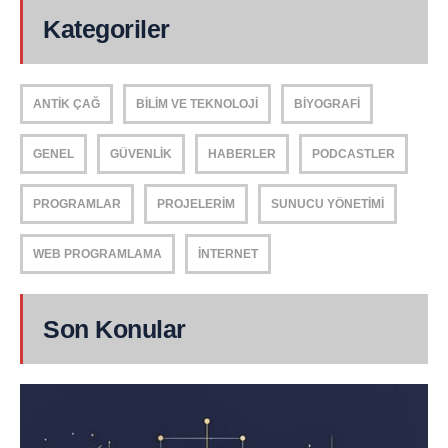
Kategoriler
ANTIK ÇAĞ
BILIM VE TEKNOLOJI
BIYOGRAFI
GENEL
GÜVENLIK
HABERLER
PODCASTLER
PROGRAMLAR
PROJELERIM
SUNUCU YÖNETIMI
WEB PROGRAMLAMA
İNTERNET
Son Konular