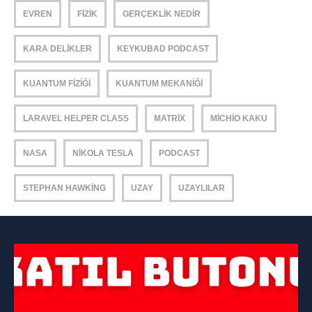
EVREN
FIZIK
GERÇEKLIK NEDIR
KARA DELIKLER
KEYKUBAD PODCAST
KUANTUM FIZIĞI
KUANTUM MEKANIĞI
LARAVEL HELPER CLASS
MATRIX
MICHIO KAKU
NASA
NIKOLA TESLA
PODCAST
STEPHAN HAWKING
UZAY
UZAYLILAR