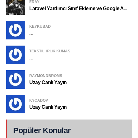
ERAY
Laravel Yardımcı Sınıf Ekleme ve Google A...
KEYKUBAD
...
TEKSTIL, IPLIK KUMAŞ
...
RAYMONDBROMS
Uzay Canlı Yayın
KYOADQV
Uzay Canlı Yayın
Popüler Konular