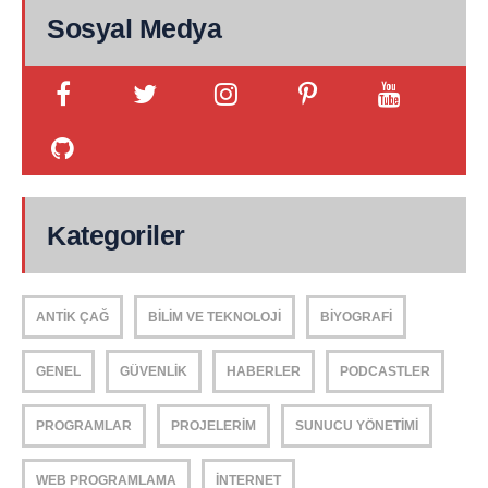
Sosyal Medya
Kategoriler
ANTIK ÇAĞ
BILIM VE TEKNOLOJI
BIYOGRAFI
GENEL
GÜVENLIK
HABERLER
PODCASTLER
PROGRAMLAR
PROJELERIM
SUNUCU YÖNETIMI
WEB PROGRAMLAMA
İNTERNET