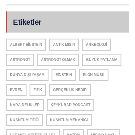
Etiketler
ALBERT EINSTEIN
ANTIK MISIR
ARKEOLOJI
ASTRONOT
ASTRONOT OLMAK
BÜYÜK PATLAMA
DÜNYA DIŞI YAŞAM
EINSTEIN
ELON MUSK
EVREN
FIZIK
GERÇEKLIK NEDIR
KARA DELIKLER
KEYKUBAD PODCAST
KUANTUM FIZIĞI
KUANTUM MEKANIĞI