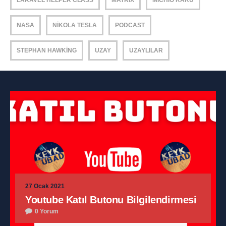
LARAVEL HELPER CLASS
MATRIX
MICHIO KAKU
NASA
NIKOLA TESLA
PODCAST
STEPHAN HAWKING
UZAY
UZAYLILAR
27 Ocak 2021
Youtube Katıl Butonu Bilgilendirmesi
0 Yorum