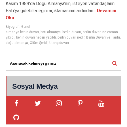
Kasım 1989’da Doğu Almanya’nın, isteyen vatandaşlarin
Batı’ya gidebileceğini açıklamasının ardından...
Devamını
Oku
Biyografi
,
Genel
almanya berlin duvarı
,
batı almanya
,
berlin duvarı
,
berlin duvarı ne zaman
yıkıldı
,
berlin duvarı neden yapıldı
,
berlin duvarı nedir
,
Berlin Duvarı ve Tarihi
,
doğu almanya
,
Ölüm Şeridi
,
Utanç duvarı
Sosyal Medya