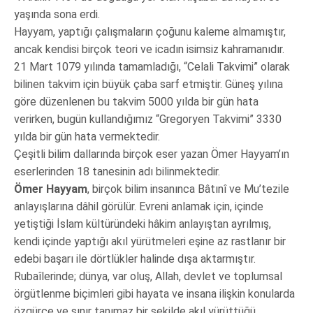
yaşında sona erdi.
Hayyam, yaptığı çalışmaların çoğunu kaleme almamıştır,
ancak kendisi birçok teori ve icadın isimsiz kahramanıdır.
21 Mart 1079 yılında tamamladığı, “Celali Takvimi” olarak
bilinen takvim için büyük çaba sarf etmiştir. Güneş yılına
göre düzenlenen bu takvim 5000 yılda bir gün hata
verirken, bugün kullandığımız “Gregoryen Takvimi” 3330
yılda bir gün hata vermektedir.
Çeşitli bilim dallarında birçok eser yazan Ömer Hayyam’ın
eserlerinden 18 tanesinin adı bilinmektedir.
Ömer Hayyam
, birçok bilim insanınca Bâtınî ve Mu’tezile
anlayışlarına dâhil görülür. Evreni anlamak için, içinde
yetiştiği İslam kültüründeki hâkim anlayıştan ayrılmış,
kendi içinde yaptığı akıl yürütmeleri eşine az rastlanır bir
edebi başarı ile dörtlükler halinde dışa aktarmıştır.
Rubaîlerinde; dünya, var oluş, Allah, devlet ve toplumsal
örgütlenme biçimleri gibi hayata ve insana ilişkin konularda
özgürce ve sınır tanımaz bir şekilde akıl yürüttüğü