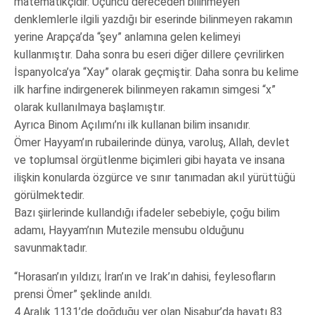
matematikçidir. Üçüncü dereceden bilinmeyen
denklemlerle ilgili yazdığı bir eserinde bilinmeyen rakamın
yerine Arapça’da “şey” anlamına gelen kelimeyi
kullanmıştır. Daha sonra bu eseri diğer dillere çevrilirken
İspanyolca’ya “Xay” olarak geçmiştir. Daha sonra bu kelime
ilk harfine indirgenerek bilinmeyen rakamın simgesi “x”
olarak kullanılmaya başlamıştır.
Ayrıca Binom Açılımı’nı ilk kullanan bilim insanıdır.
Ömer Hayyam’ın rubailerinde dünya, varoluş, Allah, devlet
ve toplumsal örgütlenme biçimleri gibi hayata ve insana
ilişkin konularda özgürce ve sınır tanımadan akıl yürüttüğü
görülmektedir.
Bazı şiirlerinde kullandığı ifadeler sebebiyle, çoğu bilim
adamı, Hayyam’nın Mutezile mensubu olduğunu
savunmaktadır.
“Horasan’ın yıldızı; İran’ın ve Irak’ın dahisi, feylesofların
prensi Ömer” şeklinde anıldı.
4 Aralık 1131’de doğduğu yer olan Nişabur’da hayatı 83