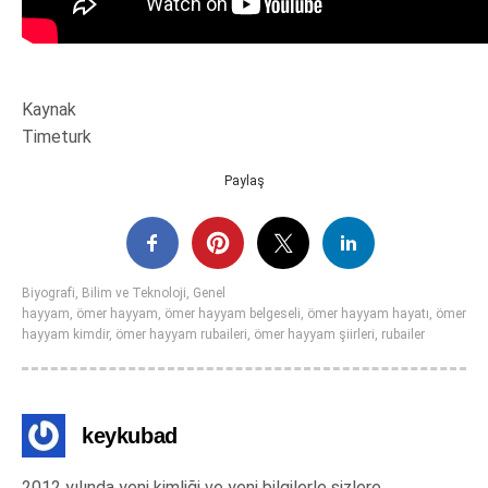
Kaynak
Timeturk
Paylaş
Biyografi
,
Bilim ve Teknoloji
,
Genel
hayyam
,
ömer hayyam
,
ömer hayyam belgeseli
,
ömer hayyam hayatı
,
ömer
hayyam kimdir
,
ömer hayyam rubaileri
,
ömer hayyam şiirleri
,
rubailer
keykubad
2012 yılında yeni kimliği ve yeni bilgilerle sizlere