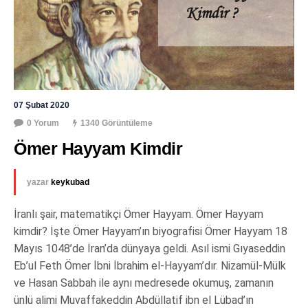
07 Şubat 2020
0 Yorum
1340 Görüntüleme
Ömer Hayyam Kimdir
yazar
keykubad
İranlı şair, matematikçi Ömer Hayyam. Ömer Hayyam
kimdir? İşte Ömer Hayyam’ın biyografisi Ömer Hayyam 18
Mayıs 1048’de İran’da dünyaya geldi. Asıl ismi Gıyaseddin
Eb’ul Feth Ömer İbni İbrahim el-Hayyam’dır. Nizamül-Mülk
ve Hasan Sabbah ile aynı medresede okumuş, zamanın
ünlü alimi Muvaffakeddin Abdüllatif ibn el Lübad’ın