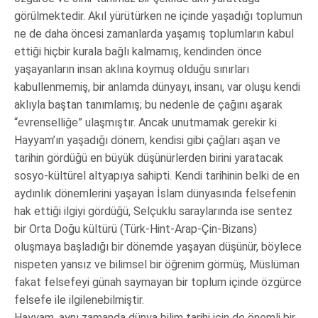
görülmektedir. Akıl yürütürken ne içinde yaşadığı toplumun
ne de daha öncesi zamanlarda yaşamış toplumların kabul
ettiği hiçbir kurala bağlı kalmamış, kendinden önce
yaşayanların insan aklına koymuş olduğu sınırları
kabullenmemiş, bir anlamda dünyayı, insanı, var oluşu kendi
aklıyla baştan tanımlamış; bu nedenle de çağını aşarak
“evrenselliğe” ulaşmıştır. Ancak unutmamak gerekir ki
Hayyam’ın yaşadığı dönem, kendisi gibi çağları aşan ve
tarihin gördüğü en büyük düşünürlerden birini yaratacak
sosyo-kültürel altyapıya sahipti. Kendi tarihinin belki de en
aydınlık dönemlerini yaşayan İslam dünyasında felsefenin
hak ettiği ilgiyi gördüğü, Selçuklu saraylarında ise sentez
bir Orta Doğu kültürü (Türk-Hint-Arap-Çin-Bizans)
oluşmaya başladığı bir dönemde yaşayan düşünür, böylece
nispeten yansız ve bilimsel bir öğrenim görmüş, Müslüman
fakat felsefeyi günah saymayan bir toplum içinde özgürce
felsefe ile ilgilenebilmiştir.
Hayyam, aynı zamanda dünya bilim tarihi için de önemli bir