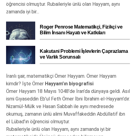
öğrencisi olmuştur. Rubaileriyle ünlü olan Hayyam, aynı
zamanda iyi bir...
Roger Penrose Matematikçi, Fizikçi ve
Bilim İnsanı Hayatı ve Katkıları
Kakutani Problemi İşlevlerin Çaprazlama
ve Varlık Sorunsalı
İranlı şair, matematikçi Ömer Hayyam. Ömer Hayyam
kimdir? İşte Ömer
Hayyam’ın biyografisi
Ömer Hayyam 18 Mayıs 1048’de İran’da dünyaya geldi. Asıl
ismi Gıyaseddin Eb’ul Feth Ömer İbni İbrahim el-Hayyam’dır.
Nizamül-Mülk ve Hasan Sabbah ile aynı medresede
okumuş, zamanın ünlü alimi Muvaffakeddin Abdüllatif ibn
el Lübad’ın öğrencisi olmuştur.
Rubaileriyle ünlü olan Hayyam, aynı zamanda iyi bir