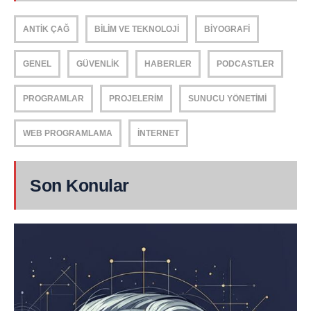
ANTIK ÇAĞ
BILIM VE TEKNOLOJI
BIYOGRAFI
GENEL
GÜVENLIK
HABERLER
PODCASTLER
PROGRAMLAR
PROJELERIM
SUNUCU YÖNETIMI
WEB PROGRAMLAMA
İNTERNET
Son Konular