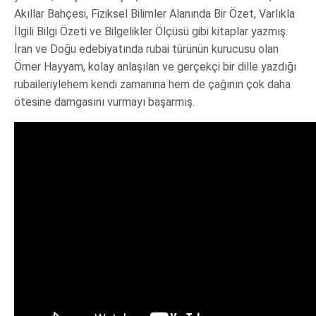
Akıllar Bahçesi, Fiziksel Bilimler Alanında Bir Özet, Varlıkla
İlgili Bilgi Özeti ve Bilgelikler Ölçüsü gibi kitaplar yazmış.
İran ve Doğu edebiyatında rubai türünün kurucusu olan
Ömer Hayyam, kolay anlaşılan ve gerçekçi bir dille yazdığı
rubaileriylehem kendi zamanına hem de çağının çok daha
ötesine damgasını vurmayı başarmış.