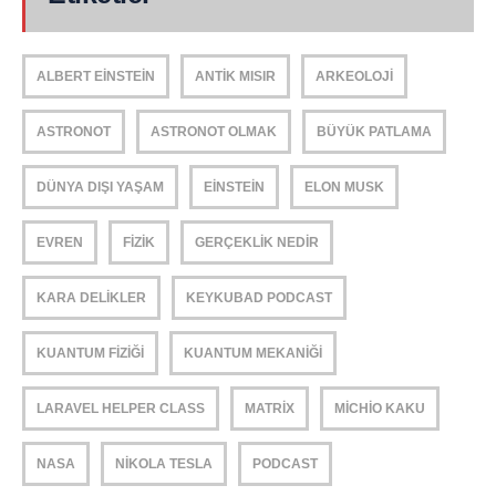
ALBERT EINSTEIN
ANTIK MISIR
ARKEOLOJI
ASTRONOT
ASTRONOT OLMAK
BÜYÜK PATLAMA
DÜNYA DIŞI YAŞAM
EINSTEIN
ELON MUSK
EVREN
FIZIK
GERÇEKLIK NEDIR
KARA DELIKLER
KEYKUBAD PODCAST
KUANTUM FIZIĞI
KUANTUM MEKANIĞI
LARAVEL HELPER CLASS
MATRIX
MICHIO KAKU
NASA
NIKOLA TESLA
PODCAST