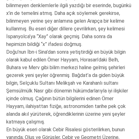
bilinmeyen denklemlerle ilgili yazdığı bir eserinde, bugünkü
x’in de temelini atmış. Daha açık söylemek gerekirse,
bilinmeyen yerine şey anlamına gelen Arapça bir kelime
kullanmış. Bu eseri diğer dillere çevrilirken, şey kelimesi
İspanyolca’ya “Xay” olarak geçmiş. Daha sonra da
hepimizin bildiği “x” ifadesi doğmuş.
Doğu’nun İbn-i Sina’dan sonra yetiştirdiği en büyük bilgin
olarak kabul edilen Ömer Hayyam, Horasan’daki Belh,
Buhara ve Merv gibi bilim merkezi haline gelmiş şehirleri
gezerek yeni şeyler öğrenmiş. Bağdat’a da giden büyük
bilgin, Selçuklu Sultanı Melikşah ve Karahanlı sultanı
Şemsülmülk Nasr gibi dönemin hükümdarlarıyla iyi ilişkiler
içinde olmuş. Çağının bütün bilgilerini edinen Ömer
Hayyam, ilahiyattan fiziğe, astronomiden tarihe pek çok
alanda akıl yürüterek, öğrendiklerinin üzerine yeni şeyler
katmaya çalışmış.
En büyük eseri olarak Cebir Risalesi gösterilirken, bunun
yanında; Oluş ve Görüşler, Cebir ve Geometri Üzerine,