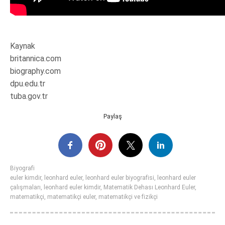
Kaynak
britannica.com
biography.com
dpu.edu.tr
tuba.gov.tr
Paylaş
Biyografi
euler kimdir
,
leonhard euler
,
leonhard euler biyografisi
,
leonhard euler
çalışmaları
,
leonhard euler kimdir
,
Matematik Dehası Leonhard Euler
,
matematikçi
,
matematikçi euler
,
matematikçi ve fizikçi