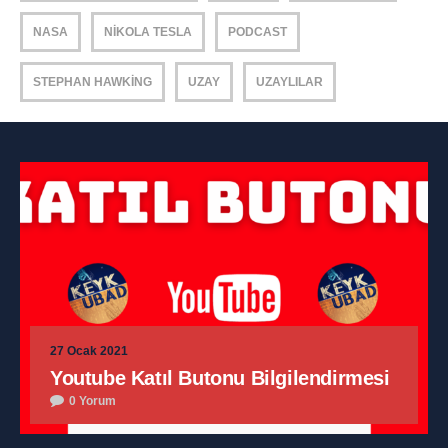
NASA
NIKOLA TESLA
PODCAST
STEPHAN HAWKING
UZAY
UZAYLILAR
27 Ocak 2021
Youtube Katıl Butonu Bilgilendirmesi
0 Yorum