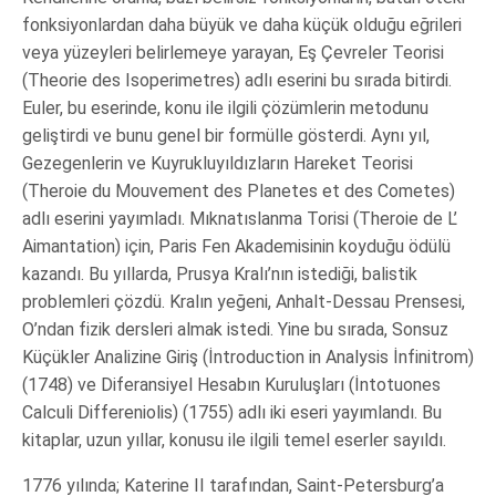
fonksiyonlardan daha büyük ve daha küçük olduğu eğrileri
veya yüzeyleri belirlemeye yarayan, Eş Çevreler Teorisi
(Theorie des Isoperimetres) adlı eserini bu sırada bitirdi.
Euler, bu eserinde, konu ile ilgili çözümlerin metodunu
geliştirdi ve bunu genel bir formülle gösterdi. Aynı yıl,
Gezegenlerin ve Kuyrukluyıldızların Hareket Teorisi
(Theroie du Mouvement des Planetes et des Cometes)
adlı eserini yayımladı. Mıknatıslanma Torisi (Theroie de L’
Aimantation) için, Paris Fen Akademisinin koyduğu ödülü
kazandı. Bu yıllarda, Prusya Kralı’nın istediği, balistik
problemleri çözdü. Kralın yeğeni, Anhalt-Dessau Prensesi,
O’ndan fizik dersleri almak istedi. Yine bu sırada, Sonsuz
Küçükler Analizine Giriş (İntroduction in Analysis İnfinitrom)
(1748) ve Diferansiyel Hesabın Kuruluşları (İntotuones
Calculi Differeniolis) (1755) adlı iki eseri yayımlandı. Bu
kitaplar, uzun yıllar, konusu ile ilgili temel eserler sayıldı.
1776 yılında; Katerine II tarafından, Saint-Petersburg’a