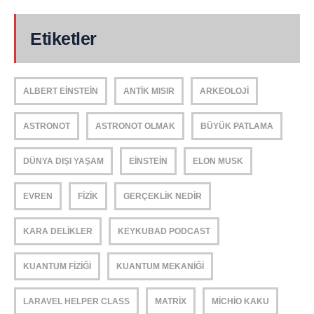
Etiketler
ALBERT EINSTEIN
ANTIK MISIR
ARKEOLOJI
ASTRONOT
ASTRONOT OLMAK
BÜYÜK PATLAMA
DÜNYA DIŞI YAŞAM
EINSTEIN
ELON MUSK
EVREN
FIZIK
GERÇEKLIK NEDIR
KARA DELIKLER
KEYKUBAD PODCAST
KUANTUM FIZIĞI
KUANTUM MEKANIĞI
LARAVEL HELPER CLASS
MATRIX
MICHIO KAKU