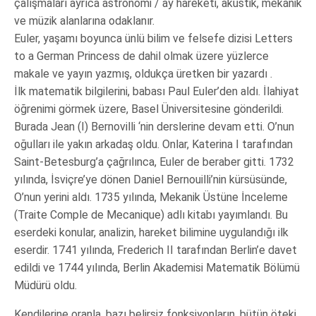
çalışmaları ayrıca astronomi / ay hareketi, akustik, mekanik
ve müzik alanlarına odaklanır.
Euler, yaşamı boyunca ünlü bilim ve felsefe dizisi Letters
to a German Princess de dahil olmak üzere yüzlerce
makale ve yayın yazmış, oldukça üretken bir yazardı .
İlk matematik bilgilerini, babası Paul Euler’den aldı. İlahiyat
öğrenimi görmek üzere, Basel Üniversitesine gönderildi.
Burada Jean (I) Bernovilli ‘nin derslerine devam etti. O’nun
oğulları ile yakın arkadaş oldu. Onlar, Katerina I tarafından
Saint-Betesburg’a çağrılınca, Euler de beraber gitti. 1732
yılında, İsviçre’ye dönen Daniel Bernouilli’nin kürsüsünde,
O’nun yerini aldı. 1735 yılında, Mekanik Üstüne İnceleme
(Traite Comple de Mecanique) adlı kitabı yayımlandı. Bu
eserdeki konular, analizin, hareket bilimine uygulandığı ilk
eserdir. 1741 yılında, Frederich II tarafından Berlin’e davet
edildi ve 1744 yılında, Berlin Akademisi Matematik Bölümü
Müdürü oldu.
Kendilerine oranla, bazı belirsiz fonksiyonların, bütün öteki