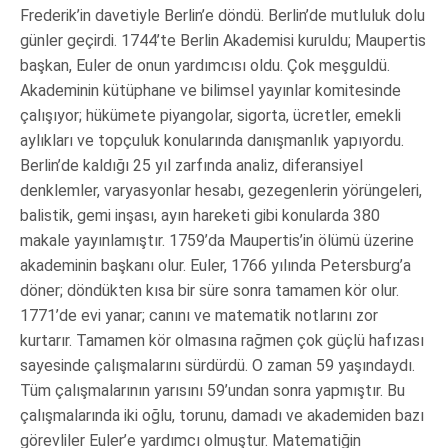
Frederik’in davetiyle Berlin’e döndü. Berlin’de mutluluk dolu
günler geçirdi. 1744’te Berlin Akademisi kuruldu; Maupertis
başkan, Euler de onun yardımcısı oldu. Çok meşguldü.
Akademinin kütüphane ve bilimsel yayınlar komitesinde
çalışıyor; hükümete piyangolar, sigorta, ücretler, emekli
aylıkları ve topçuluk konularında danışmanlık yapıyordu.
Berlin’de kaldığı 25 yıl zarfında analiz, diferansiyel
denklemler, varyasyonlar hesabı, gezegenlerin yörüngeleri,
balistik, gemi inşası, ayın hareketi gibi konularda 380
makale yayınlamıştır. 1759’da Maupertis’in ölümü üzerine
akademinin başkanı olur. Euler, 1766 yılında Petersburg’a
döner; döndükten kısa bir süre sonra tamamen kör olur.
1771’de evi yanar; canını ve matematik notlarını zor
kurtarır. Tamamen kör olmasına rağmen çok güçlü hafızası
sayesinde çalışmalarını sürdürdü. O zaman 59 yaşındaydı.
Tüm çalışmalarının yarısını 59’undan sonra yapmıştır. Bu
çalışmalarında iki oğlu, torunu, damadı ve akademiden bazı
görevliler Euler’e yardımcı olmuştur. Matematiğin