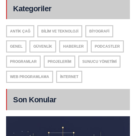
Kategoriler
ANTIK ÇAĞ
BILIM VE TEKNOLOJI
BIYOGRAFI
GENEL
GÜVENLIK
HABERLER
PODCASTLER
PROGRAMLAR
PROJELERIM
SUNUCU YÖNETIMI
WEB PROGRAMLAMA
İNTERNET
Son Konular