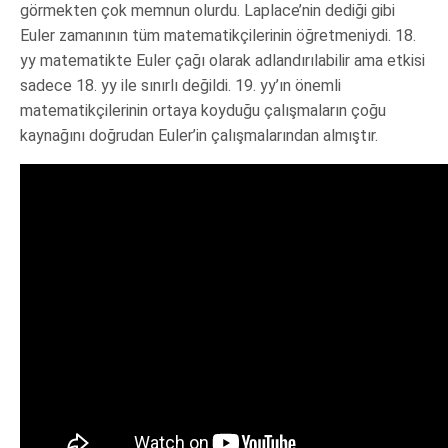
görmekten çok memnun olurdu. Laplace’nin dediği gibi
Euler zamanının tüm matematikçilerinin öğretmeniydi. 18.
yy matematikte Euler çağı olarak adlandırılabilir ama etkisi
sadece 18. yy ile sınırlı değildi. 19. yy’ın önemli
matematikçilerinin ortaya koyduğu çalışmaların çoğu
kaynağını doğrudan Euler’in çalışmalarından almıştır.