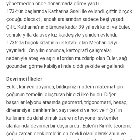
yönetmeden önce donanmada görev yaptı.
1734’ün başlarında Katharina Gsell ile evlendi, çiftin birçok
çocuğu olacaktı, ancak aralarından sadece beşi yaşadı.
Çift, Katharina’nın ölümüne kadar 39 yıl evli kaldı ve Euler,
sonraki yıllarda üvey kız kardeşiyle yeniden evlendi.
1736’da birçok kitabının ilk kitabı olan Mechanica’yı
yayınladı . On yılın sonunda, kartografi çalışmaları
nedeniyle ateş ve aşırı efordan muzdarip olan Euler, sağ
gözünden görme kabiliyetinde ciddi şekilde engellendi.
Devrimci İlkeler
Euler, kariyeri boyunca, bildiğimiz modern matematiğin
çoğunun temelini oluşturan bir dizi ilke buldu. Diğer
başarılar lejyonu arasında geometri, trigonometri, hesap,
diferansiyel denklemler, sayı teorisi ve not ve f (x) ‘ in
kullanımı da dahil olmak üzere notasyonel sistemler
alanlarında devrimci bir düşünürdü . Euler’in Kimlik teoremi,
çoğu zaman denklemlerin en zevkli olanı olarak anılır ve