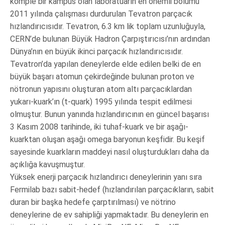
komple bir kampüs olan laboratuarın en önemli bölümü
2011 yılında çalışması durdurulan Tevatron parçacık
hızlandırıcısıdır. Tevatron, 6.3 km lik toplam uzunluğuyla,
CERN’de bulunan Büyük Hadron Çarpıştırıcısı’nın ardından
Dünya’nın en büyük ikinci parçacık hızlandırıcısıdır.
Tevatron’da yapılan deneylerde elde edilen belki de en
büyük başarı atomun çekirdeğinde bulunan proton ve
nötronun yapısını oluşturan atom altı parçacıklardan
yukarı-kuark’ın (t-quark) 1995 yılında tespit edilmesi
olmuştur. Bunun yanında hızlandırıcının en güncel başarısı
3 Kasım 2008 tarihinde, iki tuhaf-kuark ve bir aşağı-
kuarktan oluşan aşağı omega baryonun keşfidir. Bu keşif
sayesinde kuarkların maddeyi nasıl oluşturdukları daha da
açıklığa kavuşmuştur.
Yüksek enerji parçacık hızlandırıcı deneylerinin yanı sıra
Fermilab bazı sabit-hedef (hızlandırılan parçacıkların, sabit
duran bir başka hedefe çarptırılması) ve nötrino
deneylerine de ev sahipliği yapmaktadır. Bu deneylerin en