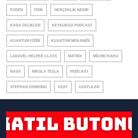
EVREN
FIZIK
GERÇEKLIK NEDIR
KARA DELIKLER
KEYKUBAD PODCAST
KUANTUM FIZIĞI
KUANTUM MEKANIĞI
LARAVEL HELPER CLASS
MATRIX
MICHIO KAKU
NASA
NIKOLA TESLA
PODCAST
STEPHAN HAWKING
UZAY
UZAYLILAR