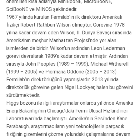
önemlileri kısa adlarıyla MiniBooNE, MicroBooNE,
SciBooNE ve MINOS şeklindedir.
1967 yılında kurulan Fermilab’ın ilk direktörü Amerikalı
fizikçi Robert Rathbun Wilson olmuştur. Görevine 1978
yılına kadar devam eden Wilson, II. Dünya Savaşı sırasında
Amerika’nın meşhur Manhattan Projesi’nde yer alan
isimlerden de biridir. Wilson’un ardından Leon Lederman
görevi devralarak 1989’a kadar devam etmiştir. Ardından
sırasıyla John Peoples (1989 – 1999), Michael Witherell
(1999 – 2005) ve Piermaria Oddone (2005 – 2013)
Fermilab’ın direktörlüğünü yapmışlardır. 2013 yılında
direktörlük görevine gelen Nigel Lockyer, halen bu görevini
sürdürmektedir.
Higgs bozonu ile ilgili araştırmalar onlarca yıl önce Amerika
Enerji Bakanlığı’nın Chicago’daki Fermi Ulusal Hızlandırıcı
Laboratuvarı’nda başlamıştı. Amerika’nın Sesi’nden Kane
Farabaugh, araştırmacıların yeni teknolojilerle parçacık
fiziğinin gizemlerini çözme yolundaki çalışmalarına devam