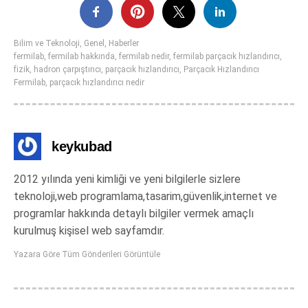
Bilim ve Teknoloji
,
Genel
,
Haberler
fermilab
,
fermilab hakkında
,
fermilab nedir
,
fermilab parçacık hızlandırıcı
,
fizik
,
hadron çarpıştırıcı
,
parçacık hızlandırıcı
,
Parçacık Hızlandırıcı
Fermilab
,
parçacık hızlandırıcı nedir
keykubad
2012 yılında yeni kimliği ve yeni bilgilerle sizlere
teknoloji,web programlama,tasarim,güvenlik,internet ve
programlar hakkında detaylı bilgiler vermek amaçlı
kurulmuş kişisel web sayfamdır.
Yazara Göre Tüm Gönderileri Görüntüle