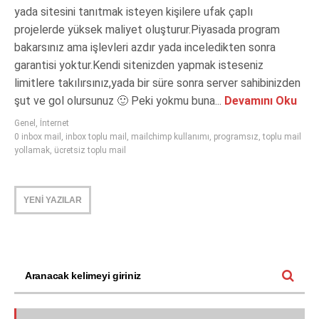
yada sitesini tanıtmak isteyen kişilere ufak çaplı
projelerde yüksek maliyet oluşturur.Piyasada program
bakarsınız ama işlevleri azdır yada inceledikten sonra
garantisi yoktur.Kendi sitenizden yapmak isteseniz
limitlere takılırsınız,yada bir süre sonra server sahibinizden
şut ve gol olursunuz 🙂 Peki yokmu buna...
Devamını Oku
Genel
,
İnternet
0 inbox mail
,
inbox toplu mail
,
mailchimp kullanımı
,
programsız
,
toplu mail
yollamak
,
ücretsiz toplu mail
YENİ YAZILAR