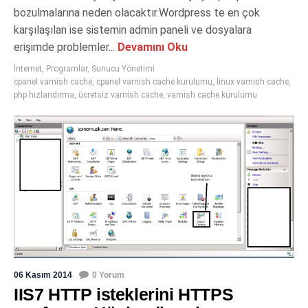
bozulmalarına neden olacaktır.Wordpress te en çok
karşılaşılan ise sistemin admin paneli ve dosyalara
erişimde problemler...
Devamını Oku
İnternet
,
Programlar
,
Sunucu Yönetimi
cpanel varnish cache
,
cpanel varnish cache kurulumu
,
linux varnish cache
,
php hızlandırma
,
ücretsiz varnish cache
,
varnish cache kurulumu
06 Kasım 2014
0 Yorum
IIS7 HTTP isteklerini HTTPS