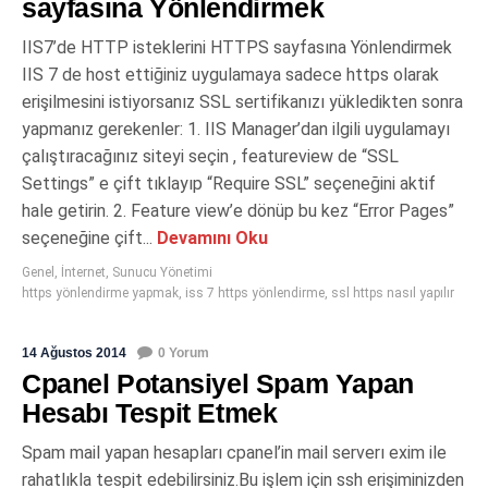
sayfasına Yönlendirmek
IIS7’de HTTP isteklerini HTTPS sayfasına Yönlendirmek
IIS 7 de host ettiğiniz uygulamaya sadece https olarak
erişilmesini istiyorsanız SSL sertifikanızı yükledikten sonra
yapmanız gerekenler: 1. IIS Manager’dan ilgili uygulamayı
çalıştıracağınız siteyi seçin , featureview de “SSL
Settings” e çift tıklayıp “Require SSL” seçeneğini aktif
hale getirin. 2. Feature view’e dönüp bu kez “Error Pages”
seçeneğine çift...
Devamını Oku
Genel
,
İnternet
,
Sunucu Yönetimi
https yönlendirme yapmak
,
iss 7 https yönlendirme
,
ssl https nasıl yapılır
14 Ağustos 2014
0 Yorum
Cpanel Potansiyel Spam Yapan
Hesabı Tespit Etmek
Spam mail yapan hesapları cpanel’in mail serverı exim ile
rahatlıkla tespit edebilirsiniz.Bu işlem için ssh erişiminizden