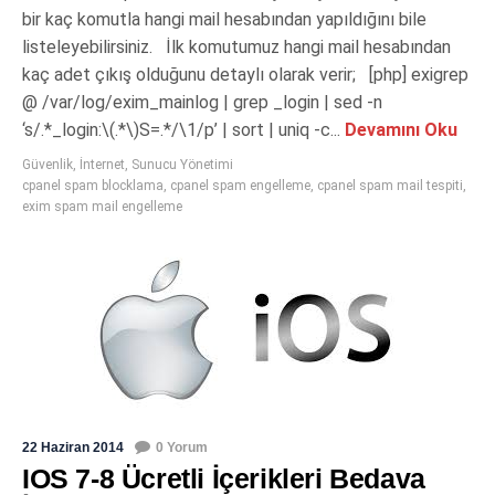
bir kaç komutla hangi mail hesabından yapıldığını bile
listeleyebilirsiniz. İlk komutumuz hangi mail hesabından
kaç adet çıkış olduğunu detaylı olarak verir; [php] exigrep
@ /var/log/exim_mainlog | grep _login | sed -n
‘s/.*_login:\(.*\)S=.*/\1/p’ | sort | uniq -c...
Devamını Oku
Güvenlik
,
İnternet
,
Sunucu Yönetimi
cpanel spam blocklama
,
cpanel spam engelleme
,
cpanel spam mail tespiti
,
exim spam mail engelleme
22 Haziran 2014
0 Yorum
IOS 7-8 Ücretli İçerikleri Bedava