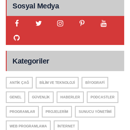
Sosyal Medya
Kategoriler
ANTIK ÇAĞ
BILIM VE TEKNOLOJI
BIYOGRAFI
GENEL
GÜVENLIK
HABERLER
PODCASTLER
PROGRAMLAR
PROJELERIM
SUNUCU YÖNETIMI
WEB PROGRAMLAMA
İNTERNET