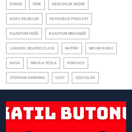
EVREN
FIZIK
GERÇEKLIK NEDIR
KARA DELIKLER
KEYKUBAD PODCAST
KUANTUM FIZIĞI
KUANTUM MEKANIĞI
LARAVEL HELPER CLASS
MATRIX
MICHIO KAKU
NASA
NIKOLA TESLA
PODCAST
STEPHAN HAWKING
UZAY
UZAYLILAR