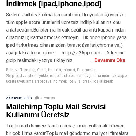
İndirmek [Ipad,Iphone,Ipod]
Sizlere Jailbreak olmadan nasıl ücretli uygulama,oyun ve
tüm apple store ürünlerini ücretsiz indirip kullanırız onu
anlatacağım.Bu işlem jailbreak değil garanti kapsamından
cihazınızı çıkarmaz merak etmeyin. İlk önce iphone yada
ipad farketmez cihazınızdan tarayıcı(safari,chrome vs..)
aşağıdaki adrese giriniz. http://z.25pp.com Adresine
gidip resimdeki yazıya tıklayınız; ...
Devamını Oku
Bilim ve Teknoloji
,
Genel
,
Haberler
,
İnternet
,
Programlar
25pp ipad ve iphone yükleme
,
apple store ücretli uygulama indirmek
,
apple
ücretli uygulamaları bedava indirmek
,
ios 8 jailbreak
,
ios jailbreak
23 Kasım 2013
1 Yorum
Mailchimp Toplu Mail Servisi
Kullanımı Ücretsiz
Toplu mail denince tanıtım amaçlı mail yollamak isteyen
bir çok firma vardır.Toplu mail gönderme maliyeti firmalara