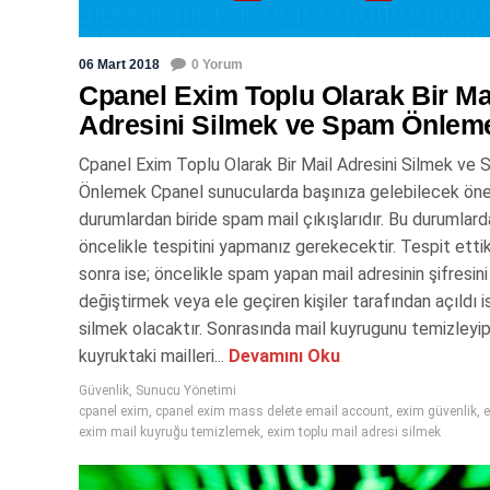
06 Mart 2018
0 Yorum
Cpanel Exim Toplu Olarak Bir Ma
Adresini Silmek ve Spam Önlem
Cpanel Exim Toplu Olarak Bir Mail Adresini Silmek ve
Önlemek Cpanel sunucularda başınıza gelebilecek öne
durumlardan biride spam mail çıkışlarıdır. Bu durumlard
öncelikle tespitini yapmanız gerekecektir. Tespit etti
sonra ise; öncelikle spam yapan mail adresinin şifresini
değiştirmek veya ele geçiren kişiler tarafından açıldı i
silmek olacaktır. Sonrasında mail kuyrugunu temizleyip,
kuyruktaki mailleri...
Devamını Oku
Güvenlik
,
Sunucu Yönetimi
cpanel exim
,
cpanel exim mass delete email account
,
exim güvenlik
,
e
exim mail kuyruğu temizlemek
,
exim toplu mail adresi silmek