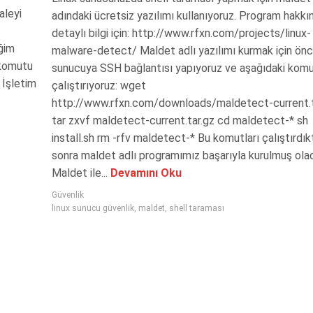
aleyi
adındaki ücretsiz yazılımı kullanıyoruz. Program hakkı
detaylı bilgi için: http://www.rfxn.com/projects/linux-
iğim
malware-detect/ Maldet adlı yazılımı kurmak için ön
 komutu
sunucuya SSH bağlantısı yapıyoruz ve aşağıdaki komu
 İşletim
çalıştırıyoruz: wget
http://www.rfxn.com/downloads/maldetect-current.t
tar zxvf maldetect-current.tar.gz cd maldetect-* sh
install.sh rm -rfv maldetect-* Bu komutları çalıştırdık
sonra maldet adlı programımız başarıyla kurulmuş olac
Maldet ile...
Devamını Oku
Güvenlik
linux sunucu güvenlik
,
maldet
,
shell taraması