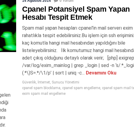
14 Ağustos 2014
0 Yorum
Cpanel Potansiyel Spam Yapan
Hesabı Tespit Etmek
Spam mail yapan hesapları cpanel’in mail serverı exim 
rahatlıkla tespit edebilirsiniz.Bu işlem için ssh erişimin
kaç komutla hangi mail hesabından yapıldığını bile
listeleyebilirsiniz. İlk komutumuz hangi mail hesabın
adet çıkış olduğunu detaylı olarak verir; [php] exigre
/var/log/exim_mainlog | grep _login | sed -n ‘s/.*_logi
(.*\)S=.*/\1/p’ | sort | uniq -c...
Devamını Oku
Güvenlik
,
İnternet
,
Sunucu Yönetimi
cpanel spam blocklama
,
cpanel spam engelleme
,
cpanel spam mail te
exim spam mail engelleme
 gelen
ndiği
mda
ara
ır.