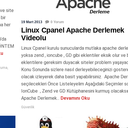
 ve site
bir
19 Mart 2013
0 Yorum
ma her
Linux Cpanel Apache Derlemek
Videolu
’da
.YÖNTEM
Linux Cpanel kurulu sunucularda mutlaka apache derl
ku
yoksa zend , ioncube , GD gibi eklentiler eksik olur ve 
eklentilere gereksim duyacak siteler problem yaşayac
oruma
,
Konu Sonunda sizlere nasıl derleyebileceginizi goster
olacak izleyerek daha basit yapabilirsiniz. Apache D
seçilecekleri Önce Listeleyelim Aşağıdaki Seçimler 
IonCube , Zend ve GD Kütüphanesini kurmuş olacaksın
Apache Derlemek...
Devamını Oku
Güvenlik