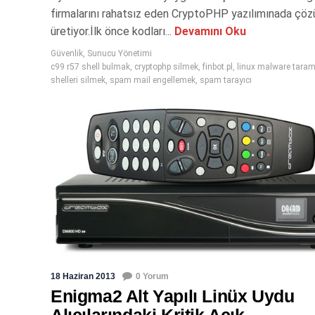
firmalarını rahatsız eden CryptoPHP yazılımınada çö
üretiyor.İlk önce kodları...
Devamını Oku
Güvenlik
,
Sunucu Yönetimi
c99 r57 shell bulmak
,
cryptophp silmek
,
finbot.pl
,
linux malware tara
shelleri silmek
,
spam mail engellemek
,
spam tarayıcı
18 Haziran 2013
0 Yorum
Enigma2 Alt Yapılı Linüx Uydu
Alıcılarındaki Kritik Açık