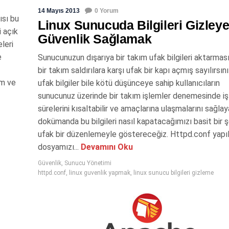
14 Mayıs 2013
0 Yorum
ısı bu
Linux Sunucuda Bilgileri Gizley
i açık
Güvenlik Sağlamak
leri
e
Sunucunuzun dışarıya bir takım ufak bilgileri aktarmas
bir takım saldırılara karşı ufak bir kapı açmış sayılırsını
im ve
ufak bilgiler bile kötü düşünceye sahip kullanıcıların
sunucunuz üzerinde bir takım işlemler denemesinde i
sürelerini kısaltabilir ve amaçlarına ulaşmalarını sağlaya
dokümanda bu bilgileri nasıl kapatacağımızı basit bir 
ufak bir düzenlemeyle göstereceğiz. Httpd.conf yapı
dosyamızı...
Devamını Oku
Güvenlik
,
Sunucu Yönetimi
httpd.conf
,
linux guvenlik yapmak
,
linux sunucu bilgileri gizleme