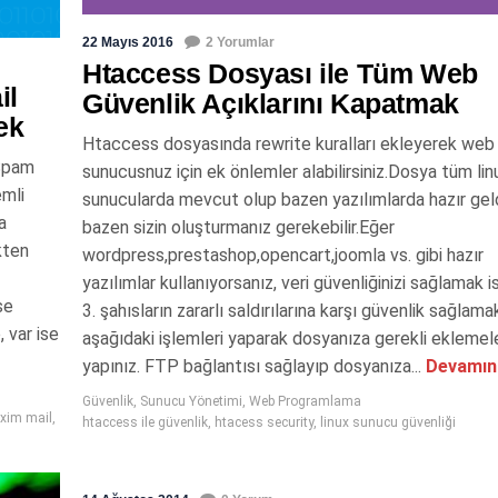
22 Mayıs 2016
2 Yorumlar
Htaccess Dosyası ile Tüm Web
il
Güvenlik Açıklarını Kapatmak
ek
Htaccess dosyasında rewrite kuralları ekleyerek web
 Spam
sunucusnuz için ek önlemler alabilirsiniz.Dosya tüm lin
mli
sunucularda mevcut olup bazen yazılımlarda hazır geld
a
bazen sizin oluşturmanız gerekebilir.Eğer
kten
wordpress,prestashop,opencart,joomla vs. gibi hazır
yazılımlar kullanıyorsanız, veri güvenliğinizi sağlamak i
se
3. şahısların zararlı saldırılarına karşı güvenlik sağlamak
 var ise
aşağıdaki işlemleri yaparak dosyanıza gerekli eklemele
yapınız. FTP bağlantısı sağlayıp dosyanıza...
Devamın
Güvenlik
,
Sunucu Yönetimi
,
Web Programlama
xim mail
,
htaccess ile güvenlik
,
htacess security
,
linux sunucu güvenliği