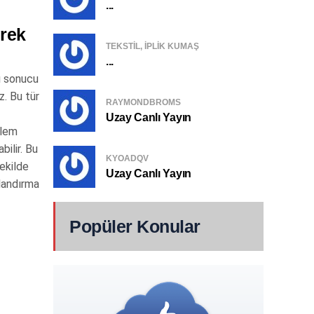
...
erek
TEKSTIL, IPLIK KUMAŞ
...
ı sonucu
z. Bu tür
RAYMONDBROMS
Uzay Canlı Yayın
şlem
bilir. Bu
KYOADQV
şekilde
Uzay Canlı Yayın
landırma
Popüler Konular