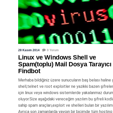
28 Kasım 2014
0 Yorum
Linux ve Windows Shell ve
Spam(toplu) Mail Dosya Tarayıcı
Findbot
Merhaba bildiğiniz üzere sunucuların baş belası haline
shell,telnet ve root exploitler ne yazikki bazen şifrele
için linux veya windows sistemlerde yakalanmaz duru
oluyor.Size aşağıdaki vereceğim yazılım bu şifreli kodl
sahip spam araçları,exploit ve shelleri bulan bir yazılımd
Ayrıca son zamanlarda yaygın bir biçimde tüm hosting