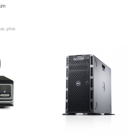
züm
mak
,
şifreli