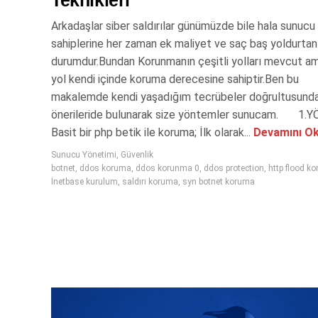
Teknikleri
Arkadaşlar siber saldırılar günümüzde bile hala sunucu
sahiplerine her zaman ek maliyet ve saç baş yoldurtan 
durumdur.Bundan Korunmanın çeşitli yolları mevcut a
yol kendi içinde koruma derecesine sahiptir.Ben bu
makalemde kendi yaşadığım tecrübeler doğrultusunda
önerileride bulunarak size yöntemler sunucam. 1
Basit bir php betik ile koruma; İlk olarak...
Devamını O
Sunucu Yönetimi
,
Güvenlik
botnet
,
ddos koruma
,
ddos korunma 0
,
ddos protection
,
http flood k
İnetbase kurulum
,
saldırı koruma
,
syn botnet koruma