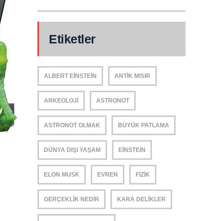
Etiketler
ALBERT EINSTEIN
ANTIK MISIR
ARKEOLOJI
ASTRONOT
ASTRONOT OLMAK
BÜYÜK PATLAMA
DÜNYA DIŞI YAŞAM
EINSTEIN
ELON MUSK
EVREN
FIZIK
GERÇEKLIK NEDIR
KARA DELIKLER