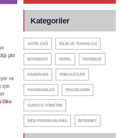
Kategoriler
ANTIK ÇAĞ
BILIM VE TEKNOLOJI
ux
iği gibi
BIYOGRAFI
GENEL
GÜVENLIK
HABERLER
PODCASTLER
syor ve
 için
PROGRAMLAR
PROJELERIM
ri
ı Oku
SUNUCU YÖNETIMI
WEB PROGRAMLAMA
İNTERNET