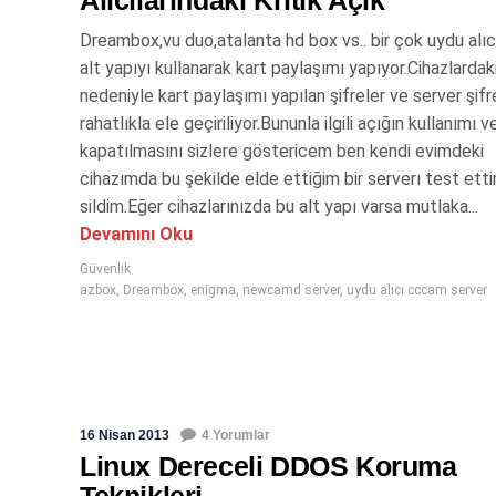
Dreambox,vu duo,atalanta hd box vs.. bir çok uydu alıc
alt yapıyı kullanarak kart paylaşımı yapıyor.Cihazlardak
nedeniyle kart paylaşımı yapılan şifreler ve server şifre
rahatlıkla ele geçiriliyor.Bununla ilgili açığın kullanımı v
kapatılmasını sizlere göstericem ben kendi evimdeki
cihazımda bu şekilde elde ettiğim bir serverı test ett
sildim.Eğer cihazlarınızda bu alt yapı varsa mutlaka...
Devamını Oku
Güvenlik
azbox
,
Dreambox
,
enigma
,
newcamd server
,
uydu alıcı cccam server
16 Nisan 2013
4 Yorumlar
Linux Dereceli DDOS Koruma