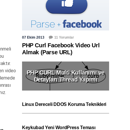
07 Ekim 2013
11 Yorumlar
PHP Curl Facebook Video Url
enmeli
Almak (Parse URL)
bu
aktır.
en video
PHP CURL Multi Kullanımı ve
erlemede
Detayları Thread Yapımı
sonrası
ız.
Linux Dereceli DDOS Koruma Teknikleri
Keykubad Yeni WordPress Teması