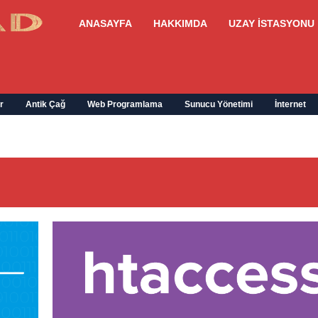
ANASAYFA
HAKKIMDA
UZAY İSTASYONU
r
Antik Çağ
Web Programlama
Sunucu Yönetimi
İnternet