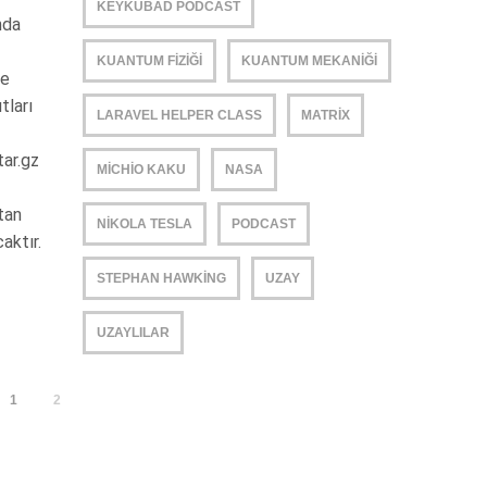
KEYKUBAD PODCAST
nda
KUANTUM FIZIĞI
KUANTUM MEKANIĞI
ce
tları
LARAVEL HELPER CLASS
MATRIX
ar.gz
MICHIO KAKU
NASA
tan
NIKOLA TESLA
PODCAST
aktır.
STEPHAN HAWKING
UZAY
UZAYLILAR
1
2