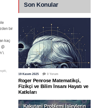
Son Konular
ile
izden bir
dan kaç
p @
n:\
spiti
,
19 Kasım 2025
0 Yorum
Roger Penrose Matematikçi,
Fizikçi ve Bilim İnsanı Hayatı ve
Katkıları
Kakutani Problemi İşlevlerin