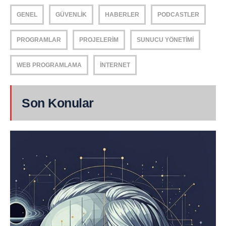
GENEL
GÜVENLIK
HABERLER
PODCASTLER
PROGRAMLAR
PROJELERIM
SUNUCU YÖNETIMI
WEB PROGRAMLAMA
İNTERNET
Son Konular