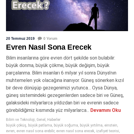
20 Temmuz 2019
0 Yorum
Evren Nasıl Sona Erecek
Bilim insanlarına göre evren dört şekilde son bulabilir:
büyük donma, büyük çökme, büyük değişim, büyük
parçalanma. Bilim insanları 6 milyar yıl sonra Dünya’nın
muhtemelen yok olacağına inanıyor. Güneş sönerken kızıl
bir deve dönüşüp gezegenimizi yutunca… Oysa Dünya,
güneş sistemindeki gezegenlerden sadece biri ve Güneş,
galaksideki milyarlarca yıldızdan biri ve evrenin sadece
görebildiğimiz kısmında yüz milyarlarca...
Devamını Oku
Bilim ve Teknoloji
,
Genel
,
Haberler
büyük çöküş
,
büyük patlama
,
büyük soğuma
,
büyük yırtılma
,
einstein
,
evren
,
evren nasıl sona erebilir
,
evren nasıl sona erecek
,
izafiyet teorisi
,