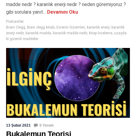
madde nedir ? karanlık enerji nedir ? neden göremiyoruz ?
gibi sorulara yanıt...
Devamını Oku
Podcastler
Brain Clegg
,
brain clegg kitabı
,
Evrenin Gizemleri
,
karanlık enerji
,
karanlık
enerji nedir
,
karanlık madde
,
karanlık madde nedir
,
kitap inceleme
,
uzayda
ki gizemli maddeler
13 Şubat 2021
0 Yorum
Bukalemun Teorisi