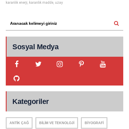
karanlık enerji
,
karanlık madde
,
uzay
Sosyal Medya
Kategoriler
ANTIK ÇAĞ
BILIM VE TEKNOLOJI
BIYOGRAFI