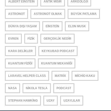
ALBERT EINSTEIN
ANTIK MISIR
ARKEOLOJI
ASTRONOT
ASTRONOT OLMAK
BÜYÜK PATLAMA
DÜNYA DIŞI YAŞAM
EINSTEIN
ELON MUSK
EVREN
FIZIK
GERÇEKLIK NEDIR
KARA DELIKLER
KEYKUBAD PODCAST
KUANTUM FIZIĞI
KUANTUM MEKANIĞI
LARAVEL HELPER CLASS
MATRIX
MICHIO KAKU
NASA
NIKOLA TESLA
PODCAST
STEPHAN HAWKING
UZAY
UZAYLILAR