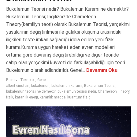
Bukalemun Teorisi nedir? Bukalemun Kuramı ne demektir?
Bukalemun Teorisi; İngilizce’de Chameleon
Theory(kemiliyn teori) olarak Bukalemun Teorisi, yerçekimi
yasalarının değiştirilmesi ile galaksi oluşumu arasındaki
ilişkileri teste imkan sağladığı iddia edilen yeni fizik
kuramı.Kurama uygun hareket eden evren modelleri
ortama göre davranış değiştirebildiği ve diğer teoride
sahip olan yerçekimi kuvveti de farklılaşabildiği için teori
Bukelamun olarak adlandırıldı. Genel...
Devamını Oku
Bilim ve Teknoloji
,
Genel
albert einstein
,
bukalemun
,
bukalemun kuramı
,
Bukalemun Teorisi
,
bukalemun teorisi ne demektir
,
bukalemun teorisi nedir
,
Chameleon Theory
,
fizik
,
karanlık enerji
,
karanlık madde
,
kuantum fiziği