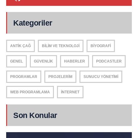
Kategoriler
ANTIK ÇAĞ
BILIM VE TEKNOLOJI
BIYOGRAFI
GENEL
GÜVENLIK
HABERLER
PODCASTLER
PROGRAMLAR
PROJELERIM
SUNUCU YÖNETIMI
WEB PROGRAMLAMA
İNTERNET
Son Konular