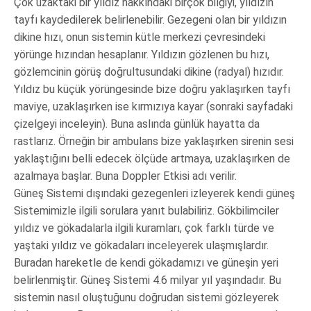
Çok uzaktaki bir yıldız hakkındaki birçok bilgiyi, yıldızın
tayfı kaydedilerek belirlenebilir. Gezegeni olan bir yıldızın
dikine hızı, onun sistemin kütle merkezi çevresindeki
yörünge hızından hesaplanır. Yıldızın gözlenen bu hızı,
gözlemcinin görüş doğrultusundaki dikine (radyal) hızıdır.
Yıldız bu küçük yörüngesinde bize doğru yaklaşırken tayfı
maviye, uzaklaşırken ise kırmızıya kayar (sonraki sayfadaki
çizelgeyi inceleyin). Buna aslında günlük hayatta da
rastlarız. Örneğin bir ambulans bize yaklaşırken sirenin sesi
yaklaştığını belli edecek ölçüde artmaya, uzaklaşırken de
azalmaya başlar. Buna Doppler Etkisi adı verilir.
Güneş Sistemi dışındaki gezegenleri izleyerek kendi güneş
Sistemimizle ilgili sorulara yanıt bulabiliriz. Gökbilimciler
yıldız ve gökadalarla ilgili kuramları, çok farklı türde ve
yaştaki yıldız ve gökadaları inceleyerek ulaşmışlardır.
Buradan hareketle de kendi gökadamızı ve güneşin yeri
belirlenmiştir. Güneş Sistemi 4.6 milyar yıl yaşındadır. Bu
sistemin nasıl oluştuğunu doğrudan sistemi gözleyerek