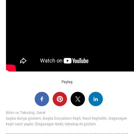
Paylaş
Bilim ve Teknoloji
,
Genel
başka dünya gözlemi
,
Başka Dünyaların Keşfi
,
Nasıl Keşfedilir
,
ötegezegen
keşfi nasıl yapılır
,
Ötegezegen Nedir
,
teleskop ile gözlem