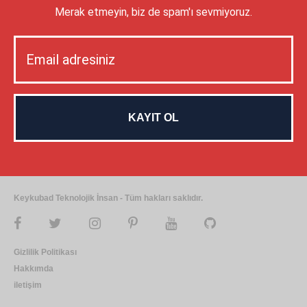
Merak etmeyin, biz de spam'ı sevmiyoruz.
Keykubad Teknolojik İnsan - Tüm hakları saklıdır.
Gizlilik Politikası
Hakkımda
iletişim