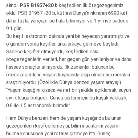
alındı.
PSR B1957+20 b
keşfedilen ilk ötegezegenimiz
oldu. PSR B1957+20 b, kütlesi Dünya’nınkinden 6990 kat
daha fazla, yarıçapı ise hala bilinmiyor ve 1 yılı ise sadece
9.1 gün.
Bu keşif, astronomi dalında yeni bir heyecan yaratmıştı ve
o günden sonra keşifler, arka arkaya gelmeye başladı.
Sadece keşifler olmuyordu, keşfedilen eski
ötegezegenlerin verileri, her geçen gün yenileniyor ve daha
hassas sonuçlar alınıyordu. İlk zamanlar, bulunan bu
ötegezegenlerin yaşam kuşağında olup olmaması merakla
araştırılıyordu. (Özellikle Dünya benzeri yaşam arayışı)
“Yaşam kuşağını kısaca ve net bir şekilde açıklarsak, suyun
sıvı olduğu bölgedir. Güneş sistemi için bu kuşak yaklaşık
0.8 ile 1.5 astronomik birimdir”
Hem Dünya benzeri, hem de yaşam kuşağında bulunan
gezegenlerin keşfedilemeyişi, bilim insanlarını yaşamı
bulma konusunda yeni rotalar çizmeye itti. Güneş