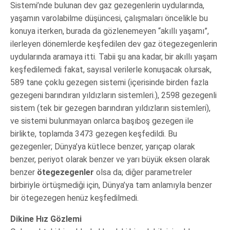
Sistemi’nde bulunan dev gaz gezegenlerin uydularında,
yaşamın varolabilme düşüncesi, çalışmaları öncelikle bu
konuya iterken, burada da gözlenemeyen “akıllı yaşamı”,
ilerleyen dönemlerde keşfedilen dev gaz ötegezegenlerin
uydularında aramaya itti. Tabii şu ana kadar, bir akıllı yaşam
keşfedilemedi fakat, sayısal verilerle konuşacak olursak,
589 tane çoklu gezegen sistemi (içerisinde birden fazla
gezegeni barındıran yıldızların sistemleri.), 2598 gezegenli
sistem (tek bir gezegen barındıran yıldızların sistemleri),
ve sistemi bulunmayan onlarca başıboş gezegen ile
birlikte, toplamda 3473 gezegen keşfedildi. Bu
gezegenler; Dünya’ya kütlece benzer, yarıçap olarak
benzer, periyot olarak benzer ve yarı büyük eksen olarak
benzer
ötegezegenler
olsa da; diğer parametreler
birbiriyle örtüşmediği için, Dünya’ya tam anlamıyla benzer
bir ötegezegen henüz keşfedilmedi.
Dikine Hız Gözlemi