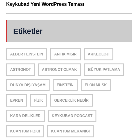
Keykubad Yeni WordPress Teması
Etiketler
ALBERT EINSTEIN
ANTIK MISIR
ARKEOLOJI
ASTRONOT
ASTRONOT OLMAK
BÜYÜK PATLAMA
DÜNYA DIŞI YAŞAM
EINSTEIN
ELON MUSK
EVREN
FIZIK
GERÇEKLIK NEDIR
KARA DELIKLER
KEYKUBAD PODCAST
KUANTUM FIZIĞI
KUANTUM MEKANIĞI