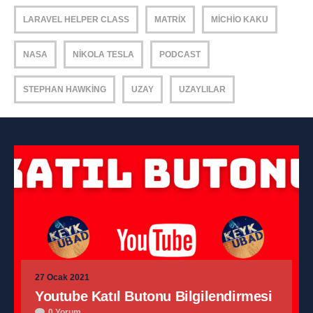
LARAVEL HELPER CLASS
MATRIX
MICHIO KAKU
NASA
NIKOLA TESLA
PODCAST
STEPHAN HAWKING
UZAY
UZAYLILAR
27 Ocak 2021
Youtube Katıl Butonu Bilgilendirmesi
0 Yorum