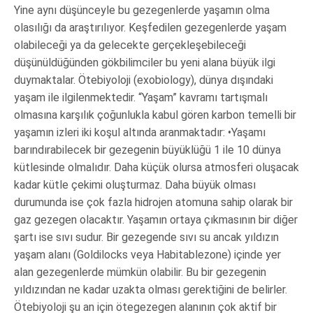
Yine aynı düşünceyle bu gezegenlerde yaşamın olma
olasılığı da araştırılıyor. Keşfedilen gezegenlerde yaşam
olabileceği ya da gelecekte gerçekleşebileceği
düşünüldüğünden gökbilimciler bu yeni alana büyük ilgi
duymaktalar. Ötebiyoloji (exobiology), dünya dışındaki
yaşam ile ilgilenmektedir. “Yaşam” kavramı tartışmalı
olmasına karşılık çoğunlukla kabul gören karbon temelli bir
yaşamın izleri iki koşul altında aranmaktadır: •Yaşamı
barındırabilecek bir gezegenin büyüklüğü 1 ile 10 dünya
kütlesinde olmalıdır. Daha küçük olursa atmosferi oluşacak
kadar kütle çekimi oluşturmaz. Daha büyük olması
durumunda ise çok fazla hidrojen atomuna sahip olarak bir
gaz gezegen olacaktır. Yaşamın ortaya çıkmasının bir diğer
şartı ise sıvı sudur. Bir gezegende sıvı su ancak yıldızın
yaşam alanı (Goldilocks veya Habitablezone) içinde yer
alan gezegenlerde mümkün olabilir. Bu bir gezegenin
yıldızından ne kadar uzakta olması gerektiğini de belirler.
Ötebiyoloji şu an için ötegezegen alanının çok aktif bir