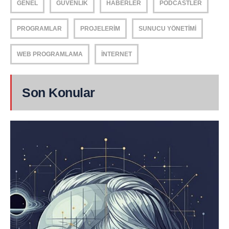
GENEL
GÜVENLIK
HABERLER
PODCASTLER
PROGRAMLAR
PROJELERIM
SUNUCU YÖNETIMI
WEB PROGRAMLAMA
İNTERNET
Son Konular