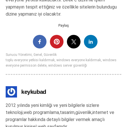
yapmayın tespit ettiğiniz ve özellikle sitelerin bulundugu
dizine yapmanız iyi olacaktır.
Paylaş
Sunucu Yönetimi
,
Genel
,
Güvenlik
toplu everyone yetkisi kaldırmak
,
windows everyone kaldırmak
,
windows
everyone permisson delete
,
windows server güvenliği
keykubad
2012 yılında yeni kimliği ve yeni bilgilerle sizlere
teknoloji,web programlama,tasarim,güvenlik,internet ve
programlar hakkında detaylı bilgiler vermek amaçlı
kurulmuş kişisel web sayfamdır.