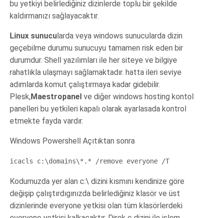
bu yetkiyi belirlediğiniz dizinlerde toplu bir şekilde
kaldırmanızı sağlayacaktır.
Linux sunucu
larda veya windows sunucularda dizin
geçebilme durumu sunucuyu tamamen risk eden bir
durumdur. Shell yazılımları ile her siteye ve bilgiye
rahatlıkla ulaşmayı sağlamaktadır. hatta ileri seviye
adımlarda komut çalıştırmaya kadar gidebilir.
Plesk,
Maestropanel
ve diğer windows hosting kontol
panelleri bu yetkileri kapalı olarak ayarlasada kontrol
etmekte fayda vardır.
Windows Powershell Açıtıktan sonra
icacls c:\domains\*.* /remove everyone /T
Kodumuzda yer alan c:\ dizini kısmını kendinize göre
değişip çalıştırdıgınızda belirlediğiniz klasör ve üst
dizinlerinde everyone yetkisi olan tüm klasörlerdeki
everyone yetkisi kalkacaktır. Direk c dizini ile işlem