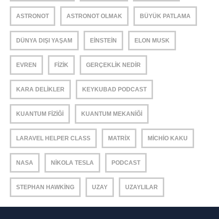
ASTRONOT
ASTRONOT OLMAK
BÜYÜK PATLAMA
DÜNYA DIŞI YAŞAM
EINSTEIN
ELON MUSK
EVREN
FIZIK
GERÇEKLIK NEDIR
KARA DELIKLER
KEYKUBAD PODCAST
KUANTUM FIZIĞI
KUANTUM MEKANIĞI
LARAVEL HELPER CLASS
MATRIX
MICHIO KAKU
NASA
NIKOLA TESLA
PODCAST
STEPHAN HAWKING
UZAY
UZAYLILAR