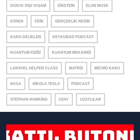
DÜNYA DIŞI YAŞAM
EINSTEIN
ELON MUSK
EVREN
FIZIK
GERÇEKLIK NEDIR
KARA DELIKLER
KEYKUBAD PODCAST
KUANTUM FIZIĞI
KUANTUM MEKANIĞI
LARAVEL HELPER CLASS
MATRIX
MICHIO KAKU
NASA
NIKOLA TESLA
PODCAST
STEPHAN HAWKING
UZAY
UZAYLILAR