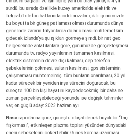
olmasını sağladı. ve işin ilginç yanı bu olay yaklaşık 4 yıl
sürdü. bu sırada özellikle kuzey amerika’da elektrik ve
telgraf/telefon hatlarında ciddi arızalar çıktı. günümüzde
bu boyutta bir güneş patlaması olması durumunda dünya
genelinde zararın trilyonlarca dolar olması muhtemel.kim
gidecek izlanda’ya şu ışıkları görmeye şimdi. bir nat geo
belgeselinde anlatılanlara göre, günümüzde gerçekleşmesi
durumunda tv, radyo yayınlarının tamamen kesilmesi,
elektrik sisteminin devre dışı kalması, cep telefon
şebekelerinin çökmesi, suların kesilmesi, gps sisteminin
çalışmaması muhtemelmiş. tüm bunların onarılması, 20 yıl
kadar sürecek bir yeniden inşa sürecini doğuracak, bu
süreçte 100 bin kişi hayatını kaybedecekmiş. bir daha ne
zaman gerçekleşebileceği yönünde ise değişik tahminler
var; en güçlü aday: 2023 haziran ayı.
Nasa
raporlarına göre, güneşte oluşabilecek büyük bir “taç
fışkırması”, etkinleşen plazma topları yüzünden dünyadaki
enerji şebekelerini çökertebilir. Güneş korona uzanması