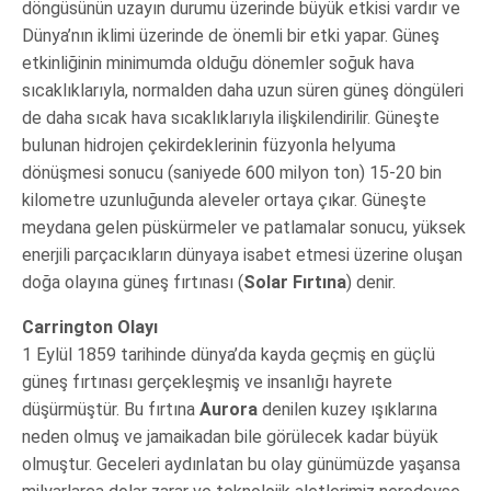
döngüsünün uzayın durumu üzerinde büyük etkisi vardır ve
Dünya’nın iklimi üzerinde de önemli bir etki yapar. Güneş
etkinliğinin minimumda olduğu dönemler soğuk hava
sıcaklıklarıyla, normalden daha uzun süren güneş döngüleri
de daha sıcak hava sıcaklıklarıyla ilişkilendirilir. Güneşte
bulunan hidrojen çekirdeklerinin füzyonla helyuma
dönüşmesi sonucu (saniyede 600 milyon ton) 15-20 bin
kilometre uzunluğunda aleveler ortaya çıkar. Güneşte
meydana gelen püskürmeler ve patlamalar sonucu, yüksek
enerjili parçacıkların dünyaya isabet etmesi üzerine oluşan
doğa olayına güneş fırtınası (
Solar Fırtına
) denir.
Carrington Olayı
1 Eylül 1859 tarihinde dünya’da kayda geçmiş en güçlü
güneş fırtınası gerçekleşmiş ve insanlığı hayrete
düşürmüştür. Bu fırtına
Aurora
denilen kuzey ışıklarına
neden olmuş ve jamaikadan bile görülecek kadar büyük
olmuştur. Geceleri aydınlatan bu olay günümüzde yaşansa