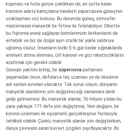
kopması ve hızla geriye çekilirken de, en üstte kalan
kısmının adeta kamçılama hareketi yaparcasına güneşten
uzaklaşması söz konusu. Bu durumda güneş, atmosfer
malzemesini manyetik bir fırtına ile fırlatabiliyor. Elbette
bu fışkırma enerji sağlayan birimlerimizin iletkenlerini de
eritebilir ve biz de doğal aşırı statik bir yükle saldırıya
uğramış oluruz. İnsanların belki 5-6 gün kadar sığınaklarda
emniyet altına alınması, cilt kanseri ve göz rahatsızlıklarını
azaltmak için gerekli olabilir.
Güneşin yakıtını bitirip, bir
süpernova
patlaması
yaşamadan önce, defalarca taç uzaması ya da öksürme
adı verilen evreleri olacaktır. Tek sorun olayın, dünyanın
manyetik alanlarının yön değiştireceği zamanlara denk
gelip gelmemesi. Bu manyetik alanlar, 76 milyon yıldan bu
yana yaklaşık 171 defa yön değiştirmiş. Yeni değişim, bir
korona uzanması ile eşzamanlı gerçekleşirse fazlasıyla
tehlikeli olabilir. Çünkü, manyetik alanlar yön değiştirirken,
dünya çevresini saran kuvvet çizgileri zayıflayacaktır. Bu