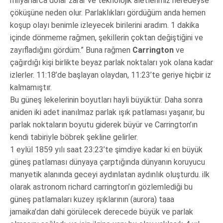
milyarlarca dolar zarar ve teknolojik aletlerimiz neredeyse
çöküşüne neden olur. Parlaklıkları gördüğüm anda hemen
koşup olayı benimle izleyecek birilerini aradım. 1 dakika
içinde dönmeme rağmen, şekillerin çoktan değiştiğini ve
zayıfladığını gördüm.” Buna rağmen
Carrington
ve
çağırdığı kişi birlikte beyaz parlak noktaları yok olana kadar
izlerler. 11:18’de başlayan olaydan, 11:23’te geriye hiçbir iz
kalmamıştır.
Bu güneş lekelerinin boyutları hayli büyüktür. Daha sonra
aniden iki adet inanılmaz parlak ışık patlaması yaşanır, bu
parlak noktaların boyutu giderek büyür ve Carrington’ın
kendi tabiriyle böbrek şekline gelirler.
1 eylül 1859 yılı saat 23:23’te şimdiye kadar ki en büyük
güneş patlaması dünyaya çarptığında dünyanın koruyucu
manyetik alanında geceyi aydınlatan aydınlık oluşturdu. ilk
olarak astronom richard carrington’ın gözlemlediği bu
güneş patlamaları kuzey ışıklarının (aurora) taaa
jamaika’dan dahi görülecek derecede büyük ve parlak