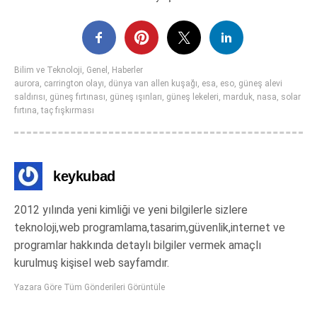
Bilim ve Teknoloji
,
Genel
,
Haberler
aurora
,
carrington olayı
,
dünya van allen kuşağı
,
esa
,
eso
,
güneş alevi
saldırısı
,
güneş fırtınası
,
güneş ışınları
,
güneş lekeleri
,
marduk
,
nasa
,
solar
fırtına
,
taç fışkırması
keykubad
2012 yılında yeni kimliği ve yeni bilgilerle sizlere
teknoloji,web programlama,tasarim,güvenlik,internet ve
programlar hakkında detaylı bilgiler vermek amaçlı
kurulmuş kişisel web sayfamdır.
Yazara Göre Tüm Gönderileri Görüntüle