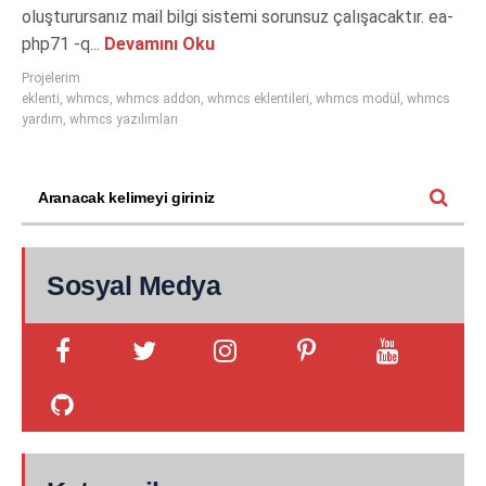
oluşturursanız mail bilgi sistemi sorunsuz çalışacaktır. ea-
php71 -q...
Devamını Oku
Projelerim
eklenti
,
whmcs
,
whmcs addon
,
whmcs eklentileri
,
whmcs modül
,
whmcs
yardım
,
whmcs yazılımları
Sosyal Medya