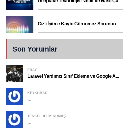
Deepfake Teknolojisi Nedir ve Nasıl Ça...
Gizli İşitme Kaybı Görünmez Sorunun...
Son Yorumlar
ERAY
Laravel Yardımcı Sınıf Ekleme ve Google A...
KEYKUBAD
...
TEKSTIL, IPLIK KUMAŞ
...