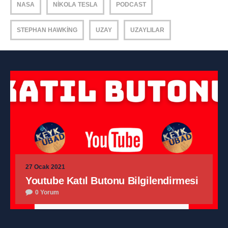
NASA
NIKOLA TESLA
PODCAST
STEPHAN HAWKING
UZAY
UZAYLILAR
27 Ocak 2021
Youtube Katıl Butonu Bilgilendirmesi
0 Yorum