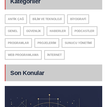
Kategoriler
ANTIK ÇAĞ
BILIM VE TEKNOLOJI
BIYOGRAFI
GENEL
GÜVENLIK
HABERLER
PODCASTLER
PROGRAMLAR
PROJELERIM
SUNUCU YÖNETIMI
WEB PROGRAMLAMA
İNTERNET
Son Konular