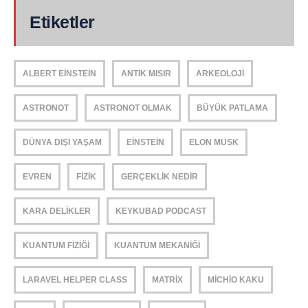
Etiketler
ALBERT EINSTEIN
ANTIK MISIR
ARKEOLOJI
ASTRONOT
ASTRONOT OLMAK
BÜYÜK PATLAMA
DÜNYA DIŞI YAŞAM
EINSTEIN
ELON MUSK
EVREN
FIZIK
GERÇEKLIK NEDIR
KARA DELIKLER
KEYKUBAD PODCAST
KUANTUM FIZIĞI
KUANTUM MEKANIĞI
LARAVEL HELPER CLASS
MATRIX
MICHIO KAKU