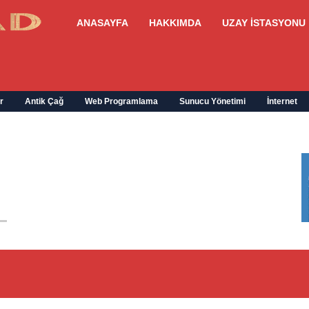
ANASAYFA
HAKKIMDA
UZAY İSTASYONU
r
Antik Çağ
Web Programlama
Sunucu Yönetimi
İnternet