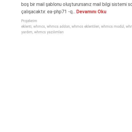
boş bir mail şablonu oluşturursanız mail bilgi sistemi 
çalışacaktır. ea-php71 -q...
Devamını Oku
Projelerim
eklenti
,
whmcs
,
whmcs addon
,
whmcs eklentileri
,
whmcs modül
,
wh
yardım
,
whmcs yazılımları