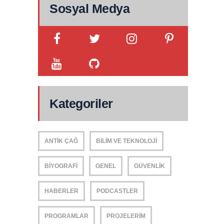
Sosyal Medya
Kategoriler
ANTIK ÇAĞ
BILIM VE TEKNOLOJI
BIYOGRAFI
GENEL
GÜVENLIK
HABERLER
PODCASTLER
PROGRAMLAR
PROJELERIM