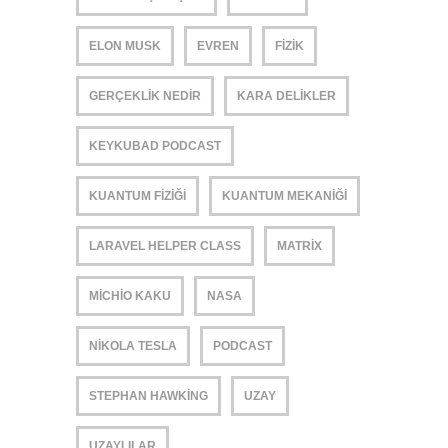
ELON MUSK
EVREN
FIZIK
GERÇEKLIK NEDIR
KARA DELIKLER
KEYKUBAD PODCAST
KUANTUM FIZIĞI
KUANTUM MEKANIĞI
LARAVEL HELPER CLASS
MATRIX
MICHIO KAKU
NASA
NIKOLA TESLA
PODCAST
STEPHAN HAWKING
UZAY
UZAYLILAR