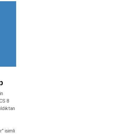
p
in
MCS 8
ıldıktan
” isimli