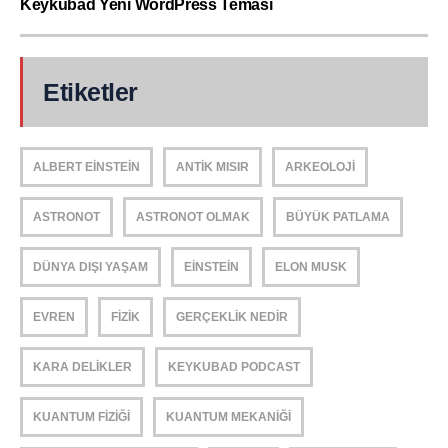
Keykubad Yeni WordPress Teması
Etiketler
ALBERT EINSTEIN
ANTIK MISIR
ARKEOLOJI
ASTRONOT
ASTRONOT OLMAK
BÜYÜK PATLAMA
DÜNYA DIŞI YAŞAM
EINSTEIN
ELON MUSK
EVREN
FIZIK
GERÇEKLIK NEDIR
KARA DELIKLER
KEYKUBAD PODCAST
KUANTUM FIZIĞI
KUANTUM MEKANIĞI