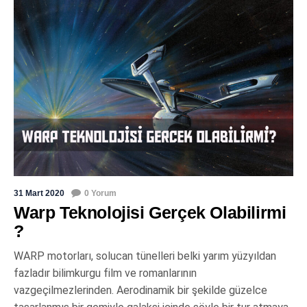
31 Mart 2020
0 Yorum
Warp Teknolojisi Gerçek Olabilirmi
?
WARP motorları, solucan tünelleri belki yarım yüzyıldan
fazladır bilimkurgu film ve romanlarının
vazgeçilmezlerinden. Aerodinamik bir şekilde güzelce