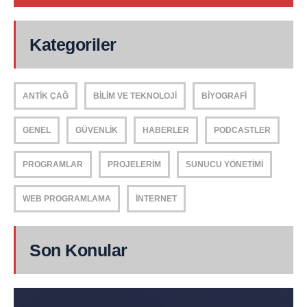
Kategoriler
ANTIK ÇAĞ
BILIM VE TEKNOLOJI
BIYOGRAFI
GENEL
GÜVENLIK
HABERLER
PODCASTLER
PROGRAMLAR
PROJELERIM
SUNUCU YÖNETIMI
WEB PROGRAMLAMA
İNTERNET
Son Konular