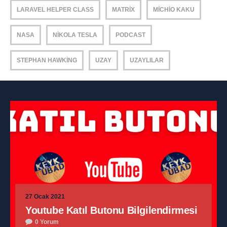
LARAVEL HELPER CLASS
MATRIX
MICHIO KAKU
NASA
NIKOLA TESLA
PODCAST
STEPHAN HAWKING
UZAY
UZAYLILAR
27 Ocak 2021
Youtube Katıl Butonu Bilgilendirmesi
0 Yorum