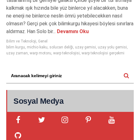
tasarlanmış bir gemiyle galaksi içinde şöyle bir tur atmaya
kalkmak ışık hızında bile yüz binlerce yıl alacakken, buna
ne enerji ne binlerce neslin ömrü yetebilecekken nasıl
olmasın? Gerçi pek çok bilimkurgu hikayesi böylesi sınırlara
aldırmaz. Han Solo bir...
Devamını Oku
Bilim ve Teknoloji
,
Genel
bilim kurgu
,
michio kaku
,
solucan deliği
,
uzay gemisi
,
uzay yolu gemisi
,
uzay zaman
,
warp motoru
,
warp teknolojisi
,
warp teknolojisi gerçekmi
Sosyal Medya