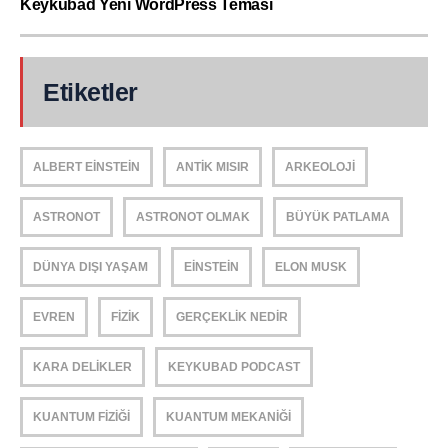
Keykubad Yeni WordPress Teması
Etiketler
ALBERT EINSTEIN
ANTIK MISIR
ARKEOLOJI
ASTRONOT
ASTRONOT OLMAK
BÜYÜK PATLAMA
DÜNYA DIŞI YAŞAM
EINSTEIN
ELON MUSK
EVREN
FIZIK
GERÇEKLIK NEDIR
KARA DELIKLER
KEYKUBAD PODCAST
KUANTUM FIZIĞI
KUANTUM MEKANIĞI