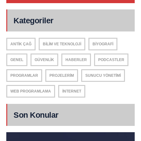
Kategoriler
ANTIK ÇAĞ
BILIM VE TEKNOLOJI
BIYOGRAFI
GENEL
GÜVENLIK
HABERLER
PODCASTLER
PROGRAMLAR
PROJELERIM
SUNUCU YÖNETIMI
WEB PROGRAMLAMA
İNTERNET
Son Konular