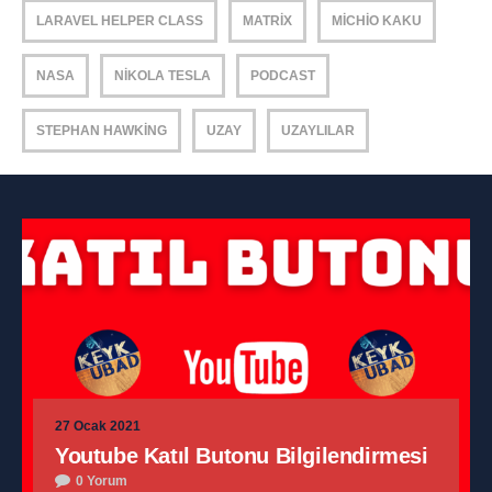
LARAVEL HELPER CLASS
MATRIX
MICHIO KAKU
NASA
NIKOLA TESLA
PODCAST
STEPHAN HAWKING
UZAY
UZAYLILAR
27 Ocak 2021
Youtube Katıl Butonu Bilgilendirmesi
0 Yorum