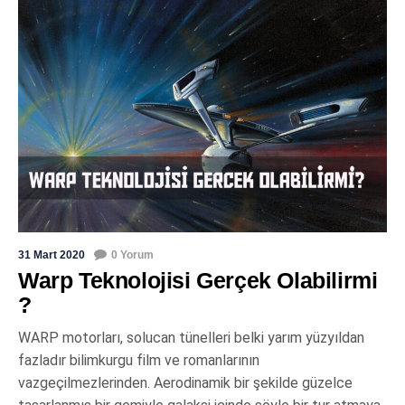
31 Mart 2020
0 Yorum
Warp Teknolojisi Gerçek Olabilirmi
?
WARP motorları, solucan tünelleri belki yarım yüzyıldan
fazladır bilimkurgu film ve romanlarının
vazgeçilmezlerinden. Aerodinamik bir şekilde güzelce