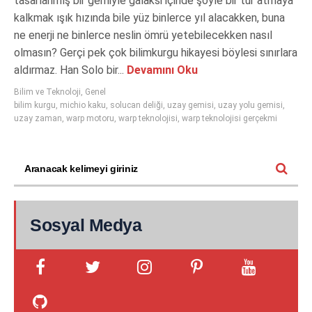
tasarlanmış bir gemiyle galaksi içinde şöyle bir tur atmaya
kalkmak ışık hızında bile yüz binlerce yıl alacakken, buna
ne enerji ne binlerce neslin ömrü yetebilecekken nasıl
olmasın? Gerçi pek çok bilimkurgu hikayesi böylesi sınırlara
aldırmaz. Han Solo bir...
Devamını Oku
Bilim ve Teknoloji
,
Genel
bilim kurgu
,
michio kaku
,
solucan deliği
,
uzay gemisi
,
uzay yolu gemisi
,
uzay zaman
,
warp motoru
,
warp teknolojisi
,
warp teknolojisi gerçekmi
Sosyal Medya