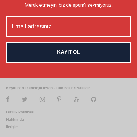
Merak etmeyin, biz de spam'ı sevmiyoruz.
Keykubad Teknolojik İnsan - Tüm hakları saklıdır.
Gizlilik Politikası
Hakkımda
iletişim