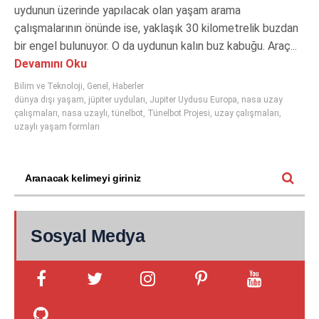
uydunun üzerinde yapılacak olan yaşam arama
çalışmalarının önünde ise, yaklaşık 30 kilometrelik buzdan
bir engel bulunuyor. O da uydunun kalın buz kabuğu. Araç...
Devamını Oku
Bilim ve Teknoloji
,
Genel
,
Haberler
dünya dışı yaşam
,
jüpiter uyduları
,
Jupiter Uydusu Europa
,
nasa uzay
çalışmaları
,
nasa uzaylı
,
tünelbot
,
Tünelbot Projesi
,
uzay çalışmaları
,
uzaylı yaşam formları
Sosyal Medya