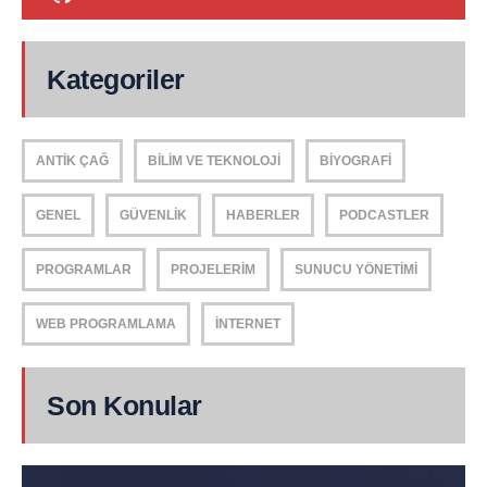
Kategoriler
ANTIK ÇAĞ
BILIM VE TEKNOLOJI
BIYOGRAFI
GENEL
GÜVENLIK
HABERLER
PODCASTLER
PROGRAMLAR
PROJELERIM
SUNUCU YÖNETIMI
WEB PROGRAMLAMA
İNTERNET
Son Konular