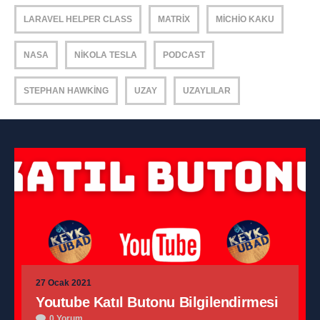
LARAVEL HELPER CLASS
MATRIX
MICHIO KAKU
NASA
NIKOLA TESLA
PODCAST
STEPHAN HAWKING
UZAY
UZAYLILAR
27 Ocak 2021
Youtube Katıl Butonu Bilgilendirmesi
0 Yorum