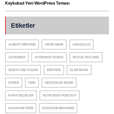
Keykubad Yeni WordPress Teması
Etiketler
ALBERT EINSTEIN
ANTIK MISIR
ARKEOLOJI
ASTRONOT
ASTRONOT OLMAK
BÜYÜK PATLAMA
DÜNYA DIŞI YAŞAM
EINSTEIN
ELON MUSK
EVREN
FIZIK
GERÇEKLIK NEDIR
KARA DELIKLER
KEYKUBAD PODCAST
KUANTUM FIZIĞI
KUANTUM MEKANIĞI