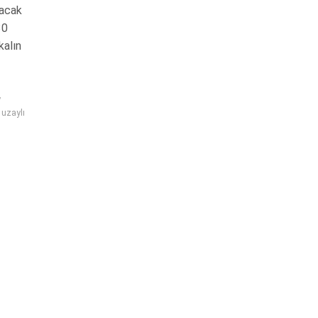
lacak
30
kalın
y
,
uzaylı