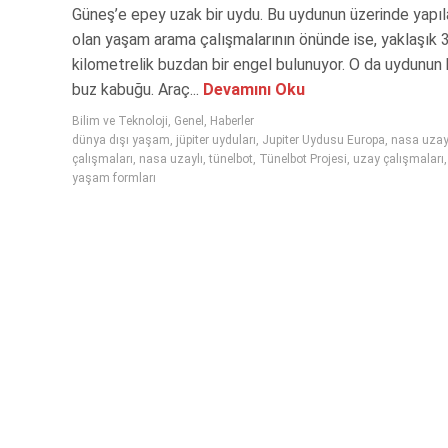
Güneş’e epey uzak bir uydu. Bu uydunun üzerinde yapı
olan yaşam arama çalışmalarının önünde ise, yaklaşık 
kilometrelik buzdan bir engel bulunuyor. O da uydunun 
buz kabuğu. Araç...
Devamını Oku
Bilim ve Teknoloji
,
Genel
,
Haberler
dünya dışı yaşam
,
jüpiter uyduları
,
Jupiter Uydusu Europa
,
nasa uza
çalışmaları
,
nasa uzaylı
,
tünelbot
,
Tünelbot Projesi
,
uzay çalışmaları
yaşam formları