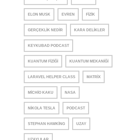
ELON MUSK
EVREN
FIZIK
GERÇEKLIK NEDIR
KARA DELIKLER
KEYKUBAD PODCAST
KUANTUM FIZIĞI
KUANTUM MEKANIĞI
LARAVEL HELPER CLASS
MATRIX
MICHIO KAKU
NASA
NIKOLA TESLA
PODCAST
STEPHAN HAWKING
UZAY
UZAYLILAR