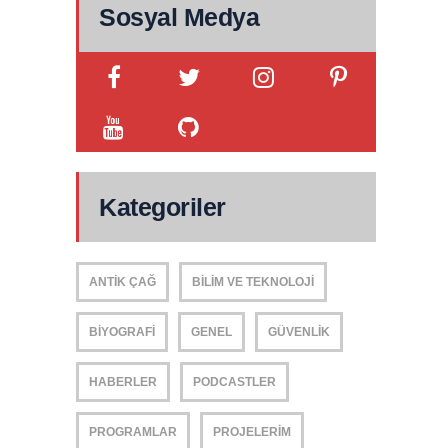
Sosyal Medya
Kategoriler
ANTIK ÇAĞ
BILIM VE TEKNOLOJI
BIYOGRAFI
GENEL
GÜVENLIK
HABERLER
PODCASTLER
PROGRAMLAR
PROJELERIM