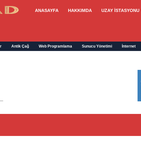
ANASAYFA
HAKKIMDA
UZAY İSTASYONU
r
Antik Çağ
Web Programlama
Sunucu Yönetimi
İnternet