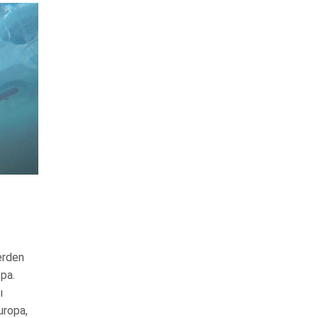
erden
opa.
ı
Europa,