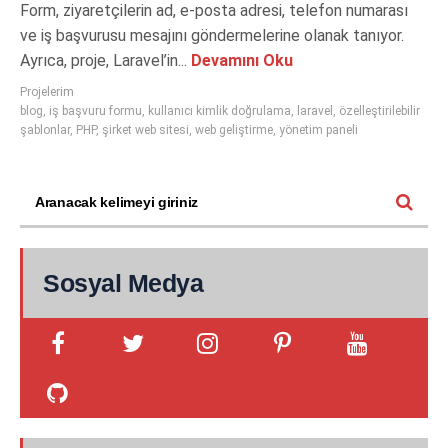
Form, ziyaretçilerin ad, e-posta adresi, telefon numarası
ve iş başvurusu mesajını göndermelerine olanak tanıyor.
Ayrıca, proje, Laravel’in...
Devamını Oku
Projelerim
blog
,
iş başvuru formu
,
kullanıcı kimlik doğrulama
,
laravel
,
özelleştirilebilir
şablonlar
,
PHP
,
şirket web sitesi
,
web geliştirme
,
yönetim paneli
Sosyal Medya