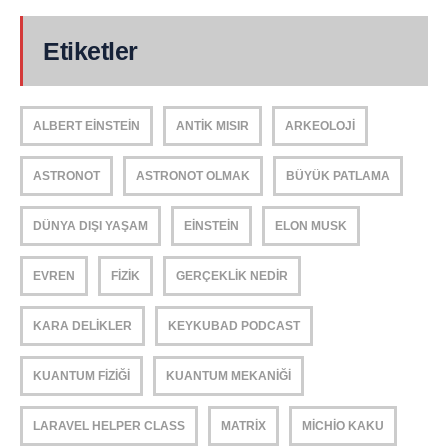
Etiketler
ALBERT EINSTEIN
ANTIK MISIR
ARKEOLOJI
ASTRONOT
ASTRONOT OLMAK
BÜYÜK PATLAMA
DÜNYA DIŞI YAŞAM
EINSTEIN
ELON MUSK
EVREN
FIZIK
GERÇEKLIK NEDIR
KARA DELIKLER
KEYKUBAD PODCAST
KUANTUM FIZIĞI
KUANTUM MEKANIĞI
LARAVEL HELPER CLASS
MATRIX
MICHIO KAKU