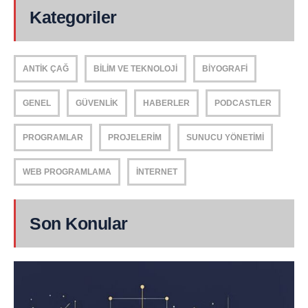
Kategoriler
ANTIK ÇAĞ
BILIM VE TEKNOLOJI
BIYOGRAFI
GENEL
GÜVENLIK
HABERLER
PODCASTLER
PROGRAMLAR
PROJELERIM
SUNUCU YÖNETIMI
WEB PROGRAMLAMA
İNTERNET
Son Konular