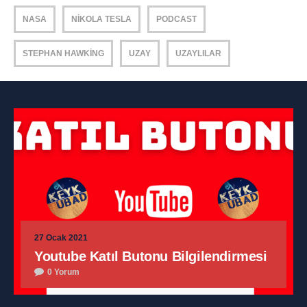
NASA
NIKOLA TESLA
PODCAST
STEPHAN HAWKING
UZAY
UZAYLILAR
27 Ocak 2021
Youtube Katıl Butonu Bilgilendirmesi
0 Yorum