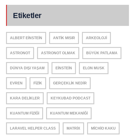
Etiketler
ALBERT EINSTEIN
ANTIK MISIR
ARKEOLOJI
ASTRONOT
ASTRONOT OLMAK
BÜYÜK PATLAMA
DÜNYA DIŞI YAŞAM
EINSTEIN
ELON MUSK
EVREN
FIZIK
GERÇEKLIK NEDIR
KARA DELIKLER
KEYKUBAD PODCAST
KUANTUM FIZIĞI
KUANTUM MEKANIĞI
LARAVEL HELPER CLASS
MATRIX
MICHIO KAKU