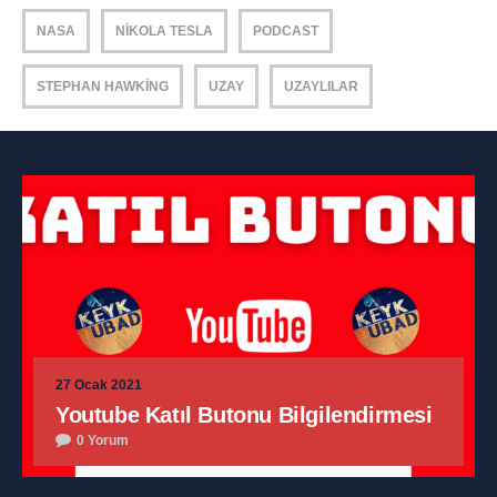
NASA
NIKOLA TESLA
PODCAST
STEPHAN HAWKING
UZAY
UZAYLILAR
27 Ocak 2021
Youtube Katıl Butonu Bilgilendirmesi
0 Yorum