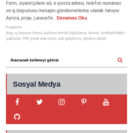
Form, ziyaretçilerin ad, e-posta adresi, telefon numarası
ve iş başvurusu mesajını göndermelerine olanak tanıyor.
Ayrıca, proje, Laravel’in...
Devamını Oku
Projelerim
blog
,
iş başvuru formu
,
kullanıcı kimlik doğrulama
,
laravel
,
özelleştirilebilir
şablonlar
,
PHP
,
şirket web sitesi
,
web geliştirme
,
yönetim paneli
Sosyal Medya