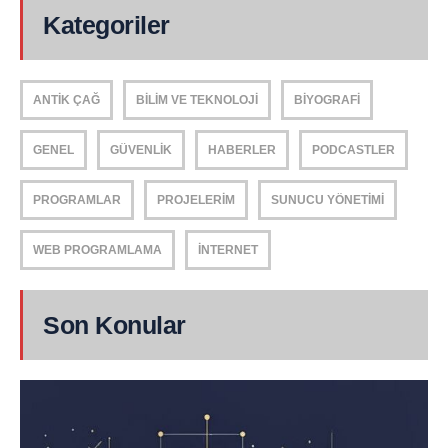
Kategoriler
ANTIK ÇAĞ
BILIM VE TEKNOLOJI
BIYOGRAFI
GENEL
GÜVENLIK
HABERLER
PODCASTLER
PROGRAMLAR
PROJELERIM
SUNUCU YÖNETIMI
WEB PROGRAMLAMA
İNTERNET
Son Konular