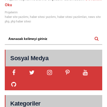
Oku
Projelerim
haber site yazılımı
,
haber sitesi yazılımı
,
haber sitesi yazılımları
,
news site
php
,
php haber sitesi
Sosyal Medya
Kategoriler