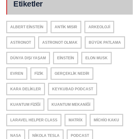
Etiketler
ALBERT EINSTEIN
ANTIK MISIR
ARKEOLOJI
ASTRONOT
ASTRONOT OLMAK
BÜYÜK PATLAMA
DÜNYA DIŞI YAŞAM
EINSTEIN
ELON MUSK
EVREN
FIZIK
GERÇEKLIK NEDIR
KARA DELIKLER
KEYKUBAD PODCAST
KUANTUM FIZIĞI
KUANTUM MEKANIĞI
LARAVEL HELPER CLASS
MATRIX
MICHIO KAKU
NASA
NIKOLA TESLA
PODCAST