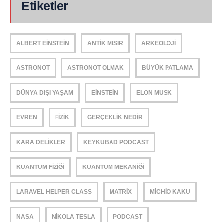
Etiketler
ALBERT EINSTEIN
ANTIK MISIR
ARKEOLOJI
ASTRONOT
ASTRONOT OLMAK
BÜYÜK PATLAMA
DÜNYA DIŞI YAŞAM
EINSTEIN
ELON MUSK
EVREN
FIZIK
GERÇEKLIK NEDIR
KARA DELIKLER
KEYKUBAD PODCAST
KUANTUM FIZIĞI
KUANTUM MEKANIĞI
LARAVEL HELPER CLASS
MATRIX
MICHIO KAKU
NASA
NIKOLA TESLA
PODCAST