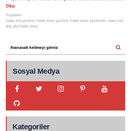
Oku
Projelerim
haber site yazılımı
,
haber sitesi yazılımı
,
haber sitesi yazılımları
,
news site
php
,
php haber sitesi
Sosyal Medya
Kategoriler