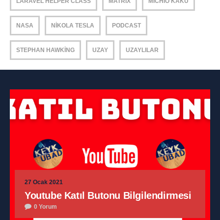
LARAVEL HELPER CLASS
MATRIX
MICHIO KAKU
NASA
NIKOLA TESLA
PODCAST
STEPHAN HAWKING
UZAY
UZAYLILAR
27 Ocak 2021
Youtube Katıl Butonu Bilgilendirmesi
0 Yorum