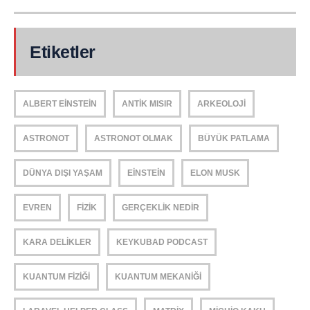
Etiketler
ALBERT EINSTEIN
ANTIK MISIR
ARKEOLOJI
ASTRONOT
ASTRONOT OLMAK
BÜYÜK PATLAMA
DÜNYA DIŞI YAŞAM
EINSTEIN
ELON MUSK
EVREN
FIZIK
GERÇEKLIK NEDIR
KARA DELIKLER
KEYKUBAD PODCAST
KUANTUM FIZIĞI
KUANTUM MEKANIĞI