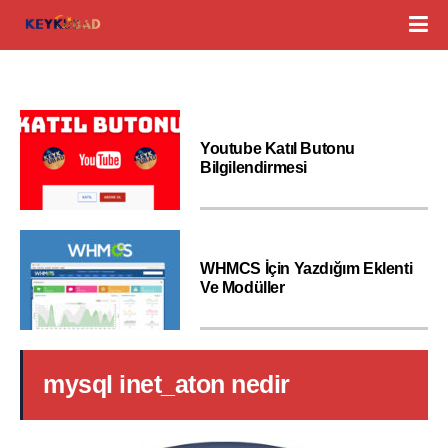
Youtube Katıl Butonu
Bilgilendirmesi
WHMCS İçin Yazdığım Eklenti
Ve Modüller
mysql inet_aton nedir