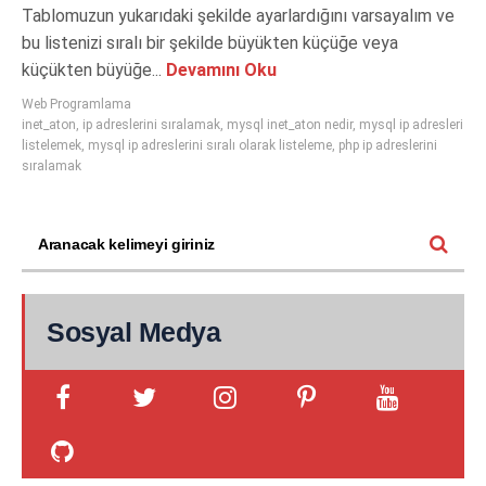
Tablomuzun yukarıdaki şekilde ayarlardığını varsayalım ve
bu listenizi sıralı bir şekilde büyükten küçüğe veya
küçükten büyüğe...
Devamını Oku
Web Programlama
inet_aton
,
ip adreslerini sıralamak
,
mysql inet_aton nedir
,
mysql ip adresleri
listelemek
,
mysql ip adreslerini sıralı olarak listeleme
,
php ip adreslerini
sıralamak
Sosyal Medya