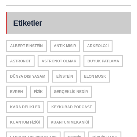
Etiketler
ALBERT EINSTEIN
ANTIK MISIR
ARKEOLOJI
ASTRONOT
ASTRONOT OLMAK
BÜYÜK PATLAMA
DÜNYA DIŞI YAŞAM
EINSTEIN
ELON MUSK
EVREN
FIZIK
GERÇEKLIK NEDIR
KARA DELIKLER
KEYKUBAD PODCAST
KUANTUM FIZIĞI
KUANTUM MEKANIĞI