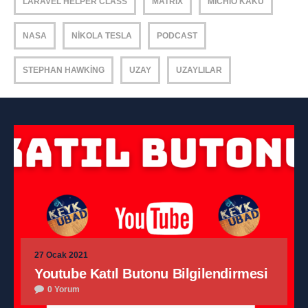
LARAVEL HELPER CLASS
MATRIX
MICHIO KAKU
NASA
NIKOLA TESLA
PODCAST
STEPHAN HAWKING
UZAY
UZAYLILAR
27 Ocak 2021
Youtube Katıl Butonu Bilgilendirmesi
0 Yorum