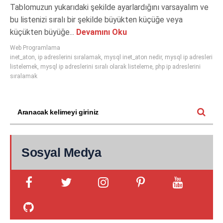
Tablomuzun yukarıdaki şekilde ayarlardığını varsayalım ve
bu listenizi sıralı bir şekilde büyükten küçüğe veya
küçükten büyüğe...
Devamını Oku
Web Programlama
inet_aton
,
ip adreslerini sıralamak
,
mysql inet_aton nedir
,
mysql ip adresleri
listelemek
,
mysql ip adreslerini sıralı olarak listeleme
,
php ip adreslerini
sıralamak
Sosyal Medya