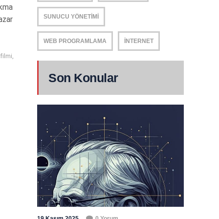
ıkma
SUNUCU YÖNETIMI
azar
WEB PROGRAMLAMA
İNTERNET
filmi
,
Son Konular
19 Kasım 2025
0 Yorum