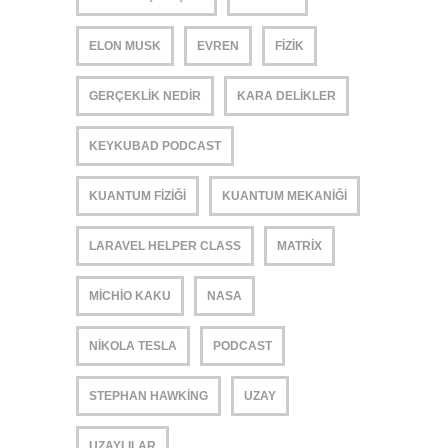
ELON MUSK
EVREN
FIZIK
GERÇEKLIK NEDIR
KARA DELIKLER
KEYKUBAD PODCAST
KUANTUM FIZIĞI
KUANTUM MEKANIĞI
LARAVEL HELPER CLASS
MATRIX
MICHIO KAKU
NASA
NIKOLA TESLA
PODCAST
STEPHAN HAWKING
UZAY
UZAYLILAR