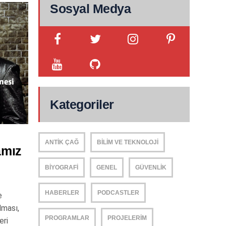
Sosyal Medya
Kategoriler
ANTIK ÇAĞ
BILIM VE TEKNOLOJI
amız
BIYOGRAFI
GENEL
GÜVENLIK
HABERLER
PODCASTLER
e
lması,
PROGRAMLAR
PROJELERIM
eri