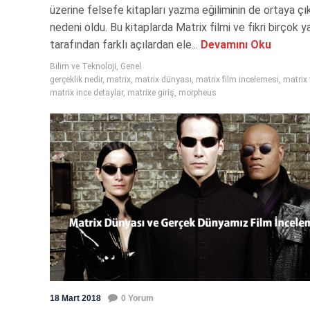
üzerine felsefe kitapları yazma eğiliminin de ortaya ç
nedeni oldu. Bu kitaplarda Matrix filmi ve fikri birçok y
tarafından farklı açılardan ele...
Devamını Oku
Bilim ve Teknoloji
,
Genel
gerçeklik nedir
,
matrix
,
matrix dünyası
,
matrix film incelemesi
,
matrix 
matrix ince detaylar
,
matrixe giriş
,
morpheus
18 Mart 2018
0 Yorum