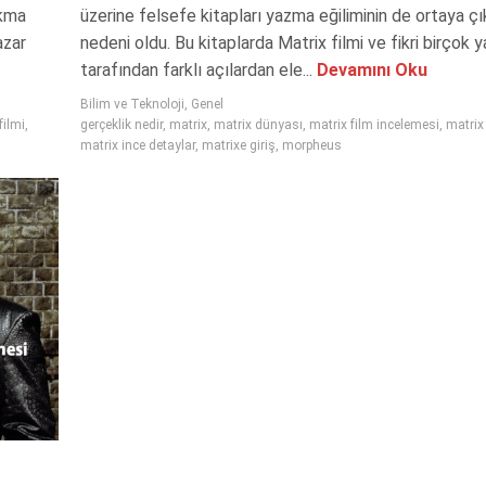
ıkma
üzerine felsefe kitapları yazma eğiliminin de ortaya ç
azar
nedeni oldu. Bu kitaplarda Matrix filmi ve fikri birçok y
tarafından farklı açılardan ele...
Devamını Oku
Bilim ve Teknoloji
,
Genel
filmi
,
gerçeklik nedir
,
matrix
,
matrix dünyası
,
matrix film incelemesi
,
matrix 
matrix ince detaylar
,
matrixe giriş
,
morpheus