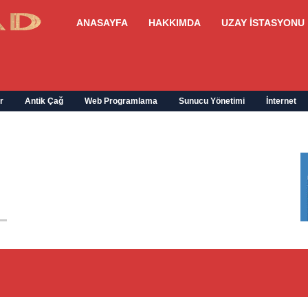
ANASAYFA
HAKKIMDA
UZAY İSTASYONU
r
Antik Çağ
Web Programlama
Sunucu Yönetimi
İnternet