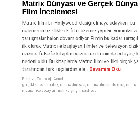
Matrix Dünyası ve Gerçek Düny
Film İncelemesi
Matrix filmi bir Hollywood klasiği olmaya adayken, bu
üçlemenin özellikle ilk filmi üzerine yapılan yorumlar v
tartışmalar halen devam ediyor. Filmin bu kadar tartışı
ilk olarak Matrix ile başlayan filmler ve televizyon dizil
üzerine felsefe kitapları yazma eğiliminin de ortaya ç
nedeni oldu. Bu kitaplarda Matrix filmi ve fikri birçok y
tarafından farklı açılardan ele...
Devamını Oku
Bilim ve Teknoloji
,
Genel
gerçeklik nedir
,
matrix
,
matrix dünyası
,
matrix film incelemesi
,
matrix 
matrix ince detaylar
,
matrixe giriş
,
morpheus