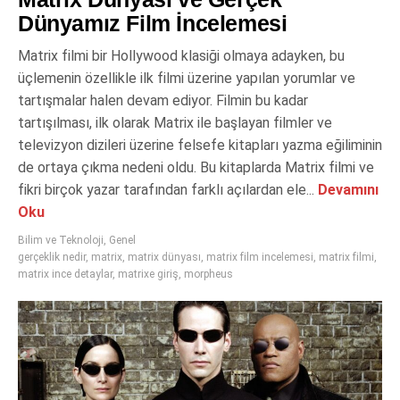
Dünyamız Film İncelemesi
Matrix filmi bir Hollywood klasiği olmaya adayken, bu
üçlemenin özellikle ilk filmi üzerine yapılan yorumlar ve
tartışmalar halen devam ediyor. Filmin bu kadar
tartışılması, ilk olarak Matrix ile başlayan filmler ve
televizyon dizileri üzerine felsefe kitapları yazma eğiliminin
de ortaya çıkma nedeni oldu. Bu kitaplarda Matrix filmi ve
fikri birçok yazar tarafından farklı açılardan ele...
Devamını
Oku
Bilim ve Teknoloji
,
Genel
gerçeklik nedir
,
matrix
,
matrix dünyası
,
matrix film incelemesi
,
matrix filmi
,
matrix ince detaylar
,
matrixe giriş
,
morpheus