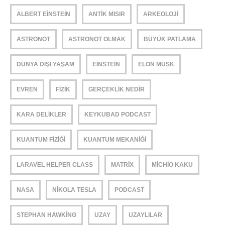
ALBERT EINSTEIN
ANTIK MISIR
ARKEOLOJI
ASTRONOT
ASTRONOT OLMAK
BÜYÜK PATLAMA
DÜNYA DIŞI YAŞAM
EINSTEIN
ELON MUSK
EVREN
FIZIK
GERÇEKLIK NEDIR
KARA DELIKLER
KEYKUBAD PODCAST
KUANTUM FIZIĞI
KUANTUM MEKANIĞI
LARAVEL HELPER CLASS
MATRIX
MICHIO KAKU
NASA
NIKOLA TESLA
PODCAST
STEPHAN HAWKING
UZAY
UZAYLILAR