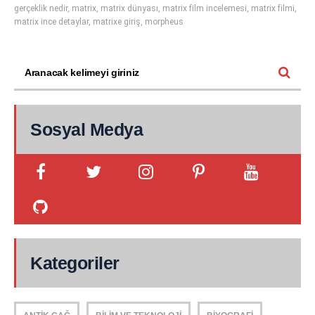
gerçeklik nedir
,
matrix
,
matrix dünyası
,
matrix film incelemesi
,
matrix filmi
,
matrix ince detaylar
,
matrixe giriş
,
morpheus
Sosyal Medya
Kategoriler