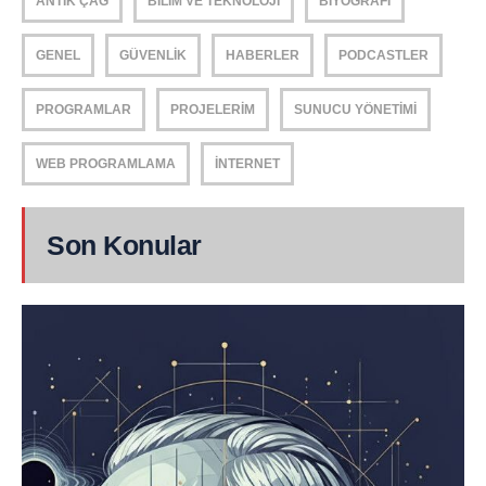
ANTIK ÇAĞ
BILIM VE TEKNOLOJI
BIYOGRAFI
GENEL
GÜVENLIK
HABERLER
PODCASTLER
PROGRAMLAR
PROJELERIM
SUNUCU YÖNETIMI
WEB PROGRAMLAMA
İNTERNET
Son Konular