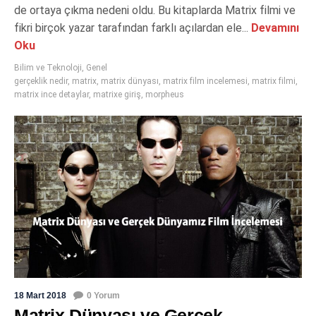
de ortaya çıkma nedeni oldu. Bu kitaplarda Matrix filmi ve
fikri birçok yazar tarafından farklı açılardan ele...
Devamını
Oku
Bilim ve Teknoloji
,
Genel
gerçeklik nedir
,
matrix
,
matrix dünyası
,
matrix film incelemesi
,
matrix filmi
,
matrix ince detaylar
,
matrixe giriş
,
morpheus
18 Mart 2018
0 Yorum
Matrix Dünyası ve Gerçek