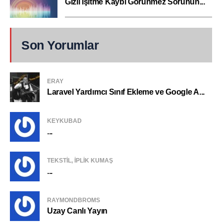
Gizli İşitme Kaybı Görünmez Sorunun...
Son Yorumlar
ERAY
Laravel Yardımcı Sınıf Ekleme ve Google A...
KEYKUBAD
...
TEKSTIL, IPLIK KUMAŞ
...
RAYMONDBROMS
Uzay Canlı Yayın