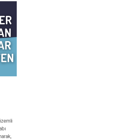
gizemli
abı
narak,