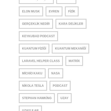
ELON MUSK
EVREN
FIZIK
GERÇEKLIK NEDIR
KARA DELIKLER
KEYKUBAD PODCAST
KUANTUM FIZIĞI
KUANTUM MEKANIĞI
LARAVEL HELPER CLASS
MATRIX
MICHIO KAKU
NASA
NIKOLA TESLA
PODCAST
STEPHAN HAWKING
UZAY
UZAYLILAR