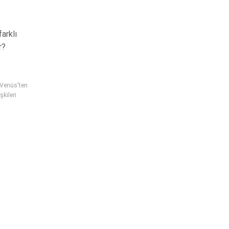
farklı
r?
 Venüs'ten
şkileri