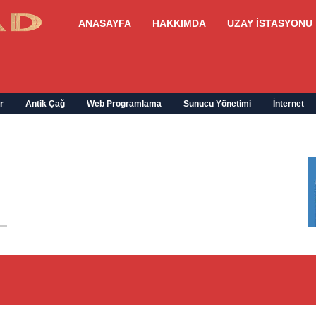
ANASAYFA
HAKKIMDA
UZAY İSTASYONU
r
Antik Çağ
Web Programlama
Sunucu Yönetimi
İnternet