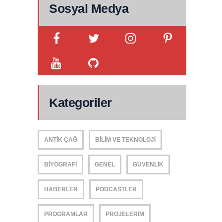
Sosyal Medya
Kategoriler
ANTIK ÇAĞ
BILIM VE TEKNOLOJI
BIYOGRAFI
GENEL
GÜVENLIK
HABERLER
PODCASTLER
PROGRAMLAR
PROJELERIM