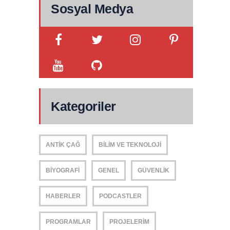
Sosyal Medya
Kategoriler
ANTIK ÇAĞ
BILIM VE TEKNOLOJI
BIYOGRAFI
GENEL
GÜVENLIK
HABERLER
PODCASTLER
PROGRAMLAR
PROJELERIM