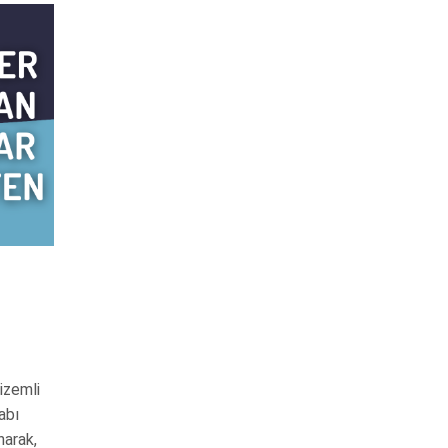
gizemli
abı
narak,