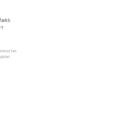
farklı
r?
 Venüs'ten
şkileri