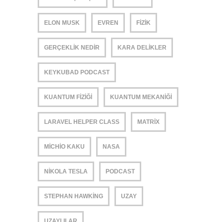
ELON MUSK
EVREN
FIZIK
GERÇEKLIK NEDIR
KARA DELIKLER
KEYKUBAD PODCAST
KUANTUM FIZIĞI
KUANTUM MEKANIĞI
LARAVEL HELPER CLASS
MATRIX
MICHIO KAKU
NASA
NIKOLA TESLA
PODCAST
STEPHAN HAWKING
UZAY
UZAYLILAR