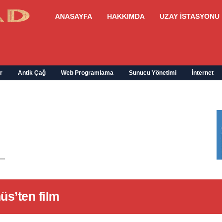
ANASAYFA
HAKKIMDA
UZAY İSTASYONU
r
Antik Çağ
Web Programlama
Sunucu Yönetimi
İnternet
üs’ten film