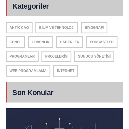
Kategoriler
ANTIK ÇAĞ
BILIM VE TEKNOLOJI
BIYOGRAFI
GENEL
GÜVENLIK
HABERLER
PODCASTLER
PROGRAMLAR
PROJELERIM
SUNUCU YÖNETIMI
WEB PROGRAMLAMA
İNTERNET
Son Konular