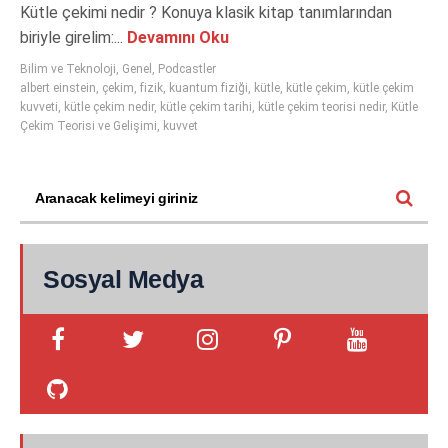
Kütle çekimi nedir ? Konuya klasik kitap tanımlarından
biriyle girelim:...
Devamını Oku
Bilim ve Teknoloji
,
Genel
,
Podcastler
albert einstein
,
çekim
,
fizik
,
kuantum fiziği
,
kütle
,
kütle çekim
,
kütle çekim
kuvveti
,
kütle çekim nedir
,
kütle çekim tarihi
,
kütle çekim teorisi nedir
,
Kütle
Çekim Teorisi ve Gelişimi
,
kuvvet
Sosyal Medya