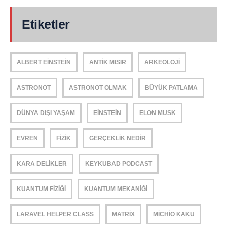
Etiketler
ALBERT EINSTEIN
ANTIK MISIR
ARKEOLOJI
ASTRONOT
ASTRONOT OLMAK
BÜYÜK PATLAMA
DÜNYA DIŞI YAŞAM
EINSTEIN
ELON MUSK
EVREN
FIZIK
GERÇEKLIK NEDIR
KARA DELIKLER
KEYKUBAD PODCAST
KUANTUM FIZIĞI
KUANTUM MEKANIĞI
LARAVEL HELPER CLASS
MATRIX
MICHIO KAKU