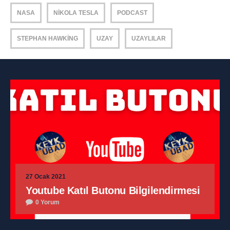
NASA
NIKOLA TESLA
PODCAST
STEPHAN HAWKING
UZAY
UZAYLILAR
27 Ocak 2021
Youtube Katıl Butonu Bilgilendirmesi
0 Yorum