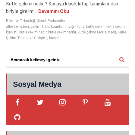
Kütle çekimi nedir ? Konuya klasik kitap tanımlarından
biriyle girelim:...
Devamını Oku
Bilim ve Teknoloji
,
Genel
,
Podcastler
albert einstein
,
çekim
,
fizik
,
kuantum fiziği
,
kütle
,
kütle çekim
,
kütle çekim
kuvveti
,
kütle çekim nedir
,
kütle çekim tarihi
,
kütle çekim teorisi nedir
,
Kütle
Çekim Teorisi ve Gelişimi
,
kuvvet
Sosyal Medya