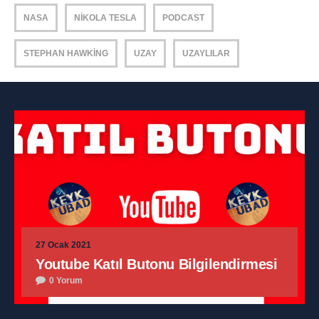
NASA
NIKOLA TESLA
PODCAST
STEPHAN HAWKING
UZAY
UZAYLILAR
27 Ocak 2021
Youtube Katıl Butonu Bilgilendirmesi
0 Yorum