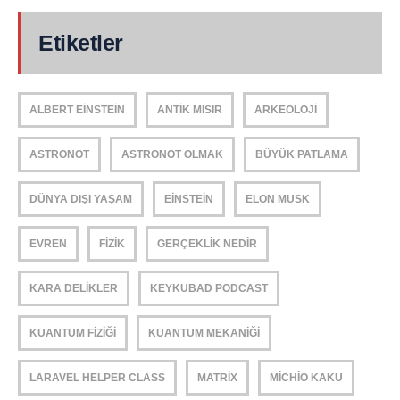
Etiketler
ALBERT EINSTEIN
ANTIK MISIR
ARKEOLOJI
ASTRONOT
ASTRONOT OLMAK
BÜYÜK PATLAMA
DÜNYA DIŞI YAŞAM
EINSTEIN
ELON MUSK
EVREN
FIZIK
GERÇEKLIK NEDIR
KARA DELIKLER
KEYKUBAD PODCAST
KUANTUM FIZIĞI
KUANTUM MEKANIĞI
LARAVEL HELPER CLASS
MATRIX
MICHIO KAKU