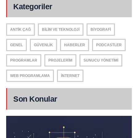
Kategoriler
ANTIK ÇAĞ
BILIM VE TEKNOLOJI
BIYOGRAFI
GENEL
GÜVENLIK
HABERLER
PODCASTLER
PROGRAMLAR
PROJELERIM
SUNUCU YÖNETIMI
WEB PROGRAMLAMA
İNTERNET
Son Konular