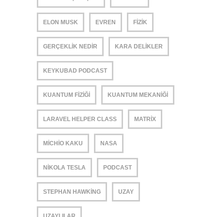
ELON MUSK
EVREN
FIZIK
GERÇEKLIK NEDIR
KARA DELIKLER
KEYKUBAD PODCAST
KUANTUM FIZIĞI
KUANTUM MEKANIĞI
LARAVEL HELPER CLASS
MATRIX
MICHIO KAKU
NASA
NIKOLA TESLA
PODCAST
STEPHAN HAWKING
UZAY
UZAYLILAR