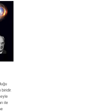
yduğu
biridir.
heyle
ı ile
ne