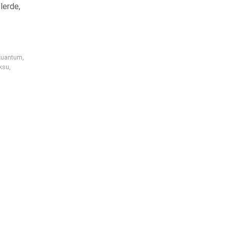
’lerde,
.
kuantum
,
ksu
,