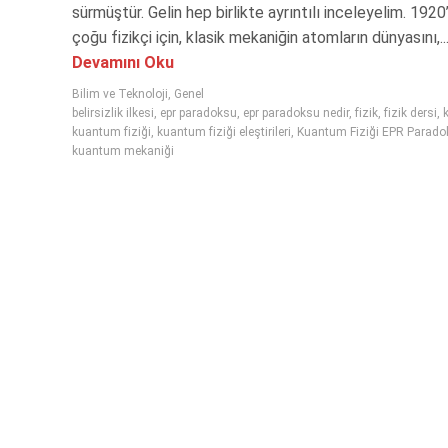
sürmüştür. Gelin hep birlikte ayrıntılı inceleyelim. 1920
çoğu fizikçi için, klasik mekaniğin atomların dünyasını,..
Devamını Oku
Bilim ve Teknoloji
,
Genel
belirsizlik ilkesi
,
epr paradoksu
,
epr paradoksu nedir
,
fizik
,
fizik dersi
,
kuantum fiziği
,
kuantum fiziği eleştirileri
,
Kuantum Fiziği EPR Parado
kuantum mekaniği