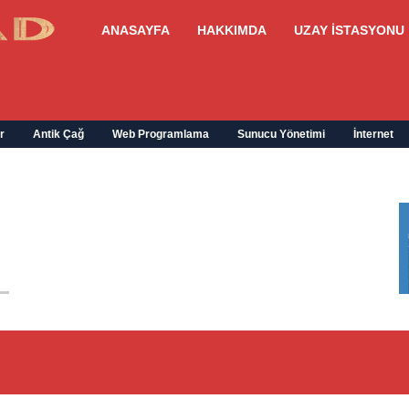
ANASAYFA
HAKKIMDA
UZAY İSTASYONU
r
Antik Çağ
Web Programlama
Sunucu Yönetimi
İnternet