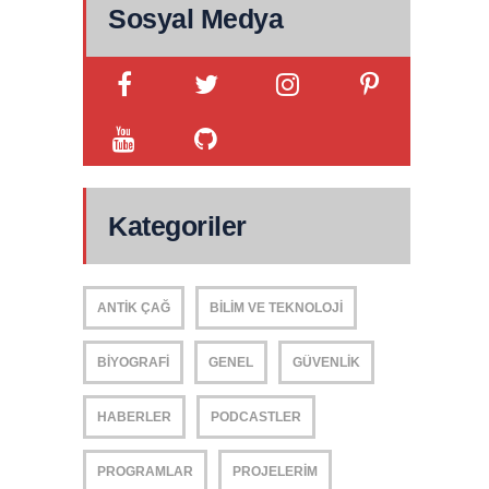
Sosyal Medya
Kategoriler
ANTIK ÇAĞ
BILIM VE TEKNOLOJI
BIYOGRAFI
GENEL
GÜVENLIK
HABERLER
PODCASTLER
PROGRAMLAR
PROJELERIM