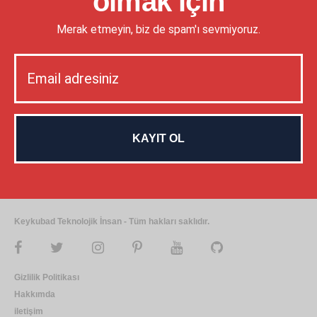
olmak için
Merak etmeyin, biz de spam'ı sevmiyoruz.
Keykubad Teknolojik İnsan - Tüm hakları saklıdır.
Gizlilik Politikası
Hakkımda
iletişim