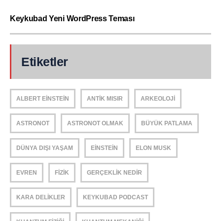
Keykubad Yeni WordPress Teması
Etiketler
ALBERT EINSTEIN
ANTIK MISIR
ARKEOLOJI
ASTRONOT
ASTRONOT OLMAK
BÜYÜK PATLAMA
DÜNYA DIŞI YAŞAM
EINSTEIN
ELON MUSK
EVREN
FIZIK
GERÇEKLIK NEDIR
KARA DELIKLER
KEYKUBAD PODCAST