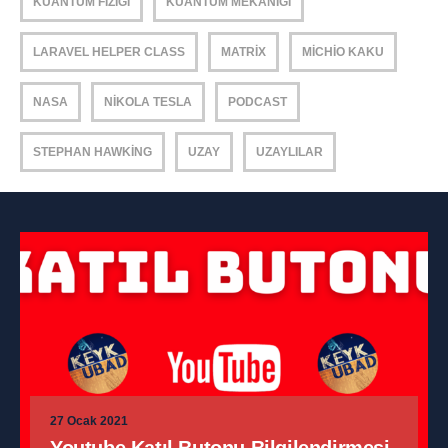
KUANTUM FIZIĞI
KUANTUM MEKANIĞI
LARAVEL HELPER CLASS
MATRIX
MICHIO KAKU
NASA
NIKOLA TESLA
PODCAST
STEPHAN HAWKING
UZAY
UZAYLILAR
27 Ocak 2021