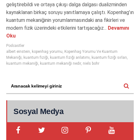
geliştirebildi ve ortaya çıkışı dalga dalgası dualizminden
kaynaklanan birkaç soruyu yanıtlamaya çalıştı. Kopenhag’ın
kuantum mekaniğinin yorumlanmasındaki ana fikirleri ve
modern fizik üzerindeki etkilerini tartışacağız...
Devamını
Oku
Podcastler
albert einstein
,
kopenhag yorumu
,
Kopenhag Yorumu Ve Kuantum
Mekaniği
,
kuantum fiziği
,
kuantum fiziği anlatımı
,
kuantum fiziği sırları
,
kuantum mekaniği
,
kuantum mekaniği nedir
,
niels bohr
Sosyal Medya