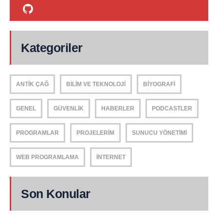
Kategoriler
ANTIK ÇAĞ
BILIM VE TEKNOLOJI
BIYOGRAFI
GENEL
GÜVENLIK
HABERLER
PODCASTLER
PROGRAMLAR
PROJELERIM
SUNUCU YÖNETIMI
WEB PROGRAMLAMA
İNTERNET
Son Konular