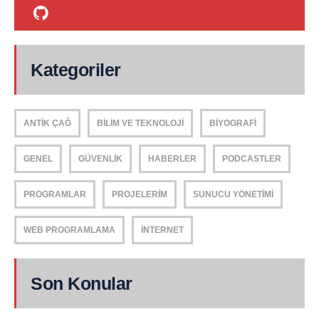
Kategoriler
ANTIK ÇAĞ
BILIM VE TEKNOLOJI
BIYOGRAFI
GENEL
GÜVENLIK
HABERLER
PODCASTLER
PROGRAMLAR
PROJELERIM
SUNUCU YÖNETIMI
WEB PROGRAMLAMA
İNTERNET
Son Konular