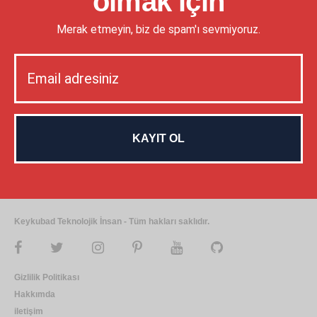
olmak için
Merak etmeyin, biz de spam'ı sevmiyoruz.
Keykubad Teknolojik İnsan - Tüm hakları saklıdır.
Gizlilik Politikası
Hakkımda
iletişim