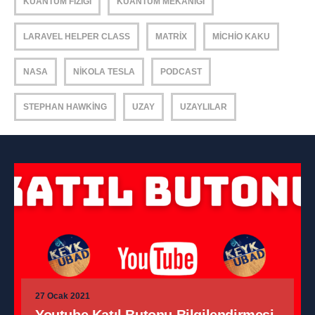
KUANTUM FIZIĞI
KUANTUM MEKANIĞI
LARAVEL HELPER CLASS
MATRIX
MICHIO KAKU
NASA
NIKOLA TESLA
PODCAST
STEPHAN HAWKING
UZAY
UZAYLILAR
27 Ocak 2021