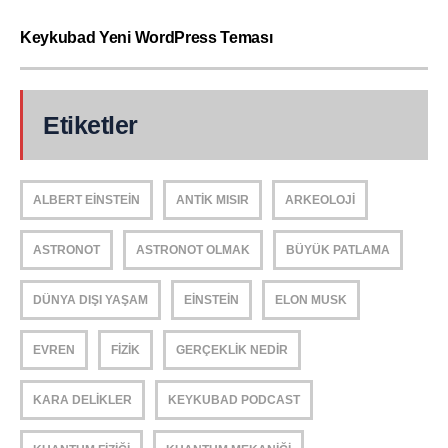
Keykubad Yeni WordPress Teması
Etiketler
ALBERT EINSTEIN
ANTIK MISIR
ARKEOLOJI
ASTRONOT
ASTRONOT OLMAK
BÜYÜK PATLAMA
DÜNYA DIŞI YAŞAM
EINSTEIN
ELON MUSK
EVREN
FIZIK
GERÇEKLIK NEDIR
KARA DELIKLER
KEYKUBAD PODCAST