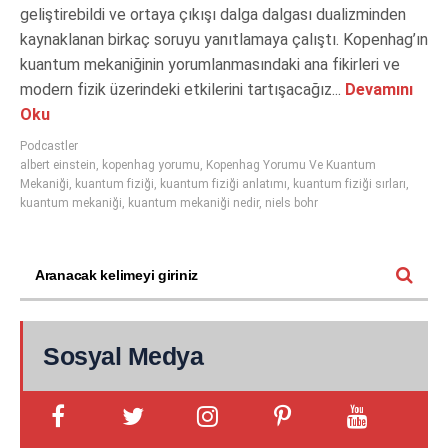
geliştirebildi ve ortaya çıkışı dalga dalgası dualizminden
kaynaklanan birkaç soruyu yanıtlamaya çalıştı. Kopenhag’ın
kuantum mekaniğinin yorumlanmasındaki ana fikirleri ve
modern fizik üzerindeki etkilerini tartışacağız...
Devamını
Oku
Podcastler
albert einstein
,
kopenhag yorumu
,
Kopenhag Yorumu Ve Kuantum
Mekaniği
,
kuantum fiziği
,
kuantum fiziği anlatımı
,
kuantum fiziği sırları
,
kuantum mekaniği
,
kuantum mekaniği nedir
,
niels bohr
Sosyal Medya