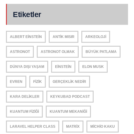
Etiketler
ALBERT EINSTEIN
ANTIK MISIR
ARKEOLOJI
ASTRONOT
ASTRONOT OLMAK
BÜYÜK PATLAMA
DÜNYA DIŞI YAŞAM
EINSTEIN
ELON MUSK
EVREN
FIZIK
GERÇEKLIK NEDIR
KARA DELIKLER
KEYKUBAD PODCAST
KUANTUM FIZIĞI
KUANTUM MEKANIĞI
LARAVEL HELPER CLASS
MATRIX
MICHIO KAKU