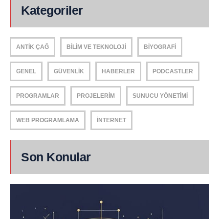
Kategoriler
ANTIK ÇAĞ
BILIM VE TEKNOLOJI
BIYOGRAFI
GENEL
GÜVENLIK
HABERLER
PODCASTLER
PROGRAMLAR
PROJELERIM
SUNUCU YÖNETIMI
WEB PROGRAMLAMA
İNTERNET
Son Konular