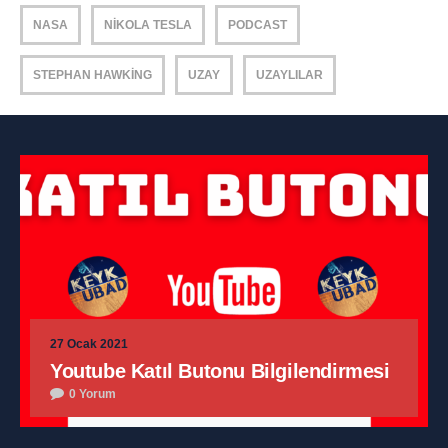
NASA
NIKOLA TESLA
PODCAST
STEPHAN HAWKING
UZAY
UZAYLILAR
27 Ocak 2021
Youtube Katıl Butonu Bilgilendirmesi
0 Yorum