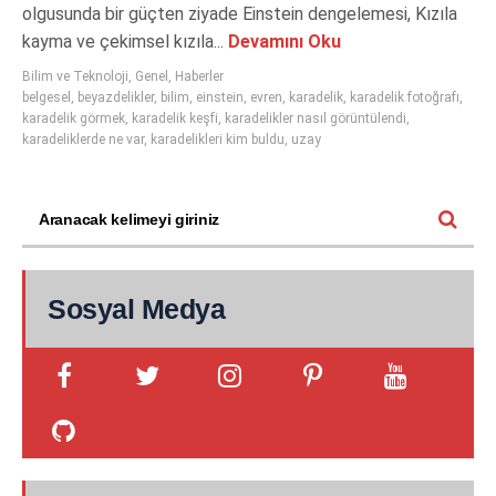
olgusunda bir güçten ziyade Einstein dengelemesi, Kızıla
kayma ve çekimsel kızıla...
Devamını Oku
Bilim ve Teknoloji
,
Genel
,
Haberler
belgesel
,
beyazdelikler
,
bilim
,
einstein
,
evren
,
karadelik
,
karadelik fotoğrafı
,
karadelik görmek
,
karadelik keşfi
,
karadelikler nasıl görüntülendi
,
karadeliklerde ne var
,
karadelikleri kim buldu
,
uzay
Sosyal Medya