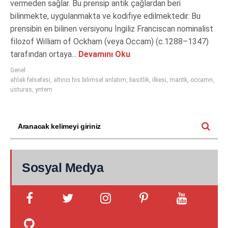
vermeden sağlar. Bu prensip antik çağlardan beri
bilinmekte, uygulanmakta ve kodifiye edilmektedir. Bu
prensibin en bilinen versiyonu İngiliz Franciscan nominalist
filozof William of Ockham (veya Occam) (c.1288–1347)
tarafından ortaya...
Devamını Oku
Genel
ahlak felsefesi
,
altıncı his bilimsel anlatım
,
basitlik
,
ilkesi
,
mantk
,
occamn
,
usturas
,
yntem
Sosyal Medya