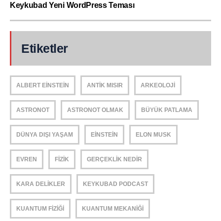
Keykubad Yeni WordPress Teması
Etiketler
ALBERT EINSTEIN
ANTIK MISIR
ARKEOLOJI
ASTRONOT
ASTRONOT OLMAK
BÜYÜK PATLAMA
DÜNYA DIŞI YAŞAM
EINSTEIN
ELON MUSK
EVREN
FIZIK
GERÇEKLIK NEDIR
KARA DELIKLER
KEYKUBAD PODCAST
KUANTUM FIZIĞI
KUANTUM MEKANIĞI