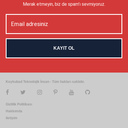
Merak etmeyin, biz de spam'ı sevmiyoruz.
Keykubad Teknolojik İnsan - Tüm hakları saklıdır.
Gizlilik Politikası
Hakkımda
iletişim