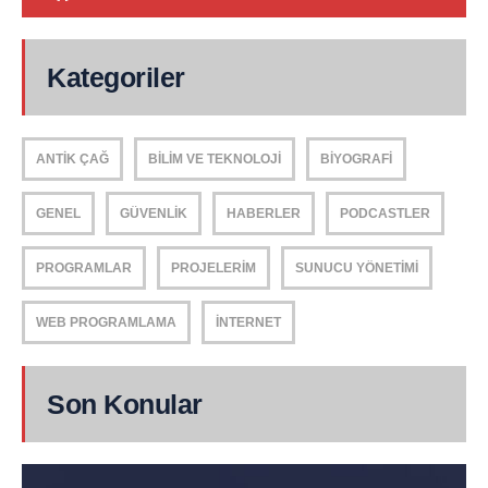
Kategoriler
ANTIK ÇAĞ
BILIM VE TEKNOLOJI
BIYOGRAFI
GENEL
GÜVENLIK
HABERLER
PODCASTLER
PROGRAMLAR
PROJELERIM
SUNUCU YÖNETIMI
WEB PROGRAMLAMA
İNTERNET
Son Konular