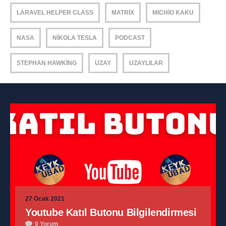
LARAVEL HELPER CLASS
MATRIX
MICHIO KAKU
NASA
NIKOLA TESLA
PODCAST
STEPHAN HAWKING
UZAY
UZAYLILAR
27 Ocak 2021
Youtube Katıl Butonu Bilgilendirmesi
0 Yorum