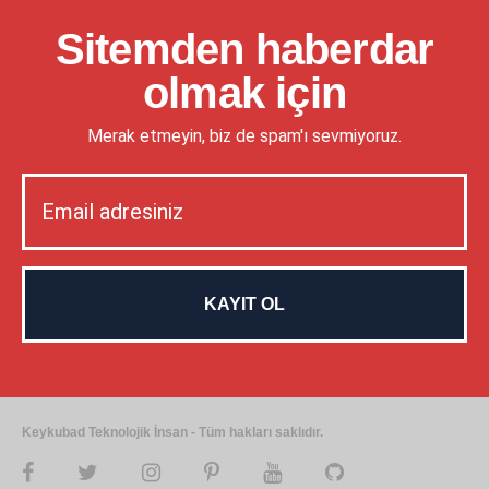
Sitemden haberdar
olmak için
Merak etmeyin, biz de spam'ı sevmiyoruz.
Keykubad Teknolojik İnsan - Tüm hakları saklıdır.