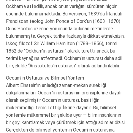
Ockham’a atfedilir, ancak onun varlığını sürdüren hiçbir
eserinde bulunmamaktadır. Bu versiyon, 1639’da İrlandalı
Franciscan teolog John Ponce of Cork’un (1603–1670)
Duns Scotus üzerine yorumunda bulunan metinlerde
bulunmamıştır. Gerçek tarihe fazlasıyla dikkat etmeksizin,
İskoç filozof Sir William Hamilton (1788–1856), terimi
1852’de “Ockham’ın usturası” olarak türetti, ancak bu
terimi kaynağına atfetmedi. Ockham’ın usturası daha adil
bir şekilde “Aristoteles’in usturası” olarak adlandırılabilir.
Occam’ın Usturası ve Bilimsel Yöntem
Albert Einstein’ın anladığı zaman-mekan sürekliği
dalgalanmaları, Occam’ın usturasının prensiplerine dayalı
olarak seçilmiştir Occam’ın usturası, basitliğin
mükemmelliği temsil ettiği fikrine dayanır. Bu, bilimsel
yöntemle mükemmel bir şekilde uyar — bilim insanlarının
bir şeyi kanıtlamak veya çürütmek için attığı adımlar dizisi.
Gerçekten de bilimsel yöntemin Occam’ın usturasına