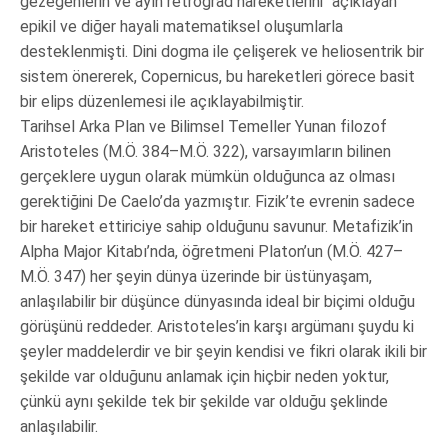
gezegenlerin ve ayın retrograd hareketlerini “açıklayan”
epikil ve diğer hayali matematiksel oluşumlarla
desteklenmişti. Dini dogma ile çelişerek ve heliosentrik bir
sistem önererek, Copernicus, bu hareketleri görece basit
bir elips düzenlemesi ile açıklayabilmiştir.
Tarihsel Arka Plan ve Bilimsel Temeller Yunan filozof
Aristoteles (M.Ö. 384–M.Ö. 322), varsayımların bilinen
gerçeklere uygun olarak mümkün olduğunca az olması
gerektiğini De Caelo’da yazmıştır. Fizik’te evrenin sadece
bir hareket ettiriciye sahip olduğunu savunur. Metafizik’in
Alpha Major Kitabı’nda, öğretmeni Platon’un (M.Ö. 427–
M.Ö. 347) her şeyin dünya üzerinde bir üstünyaşam,
anlaşılabilir bir düşünce dünyasında ideal bir biçimi olduğu
görüşünü reddeder. Aristoteles’in karşı argümanı şuydu ki
şeyler maddelerdir ve bir şeyin kendisi ve fikri olarak ikili bir
şekilde var olduğunu anlamak için hiçbir neden yoktur,
çünkü aynı şekilde tek bir şekilde var olduğu şeklinde
anlaşılabilir.