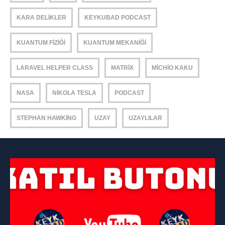
KARA DELIKLER
KEYKUBAD PODCAST
KUANTUM FIZIĞI
KUANTUM MEKANIĞI
LARAVEL HELPER CLASS
MATRIX
MICHIO KAKU
NASA
NIKOLA TESLA
PODCAST
STEPHAN HAWKING
UZAY
UZAYLILAR