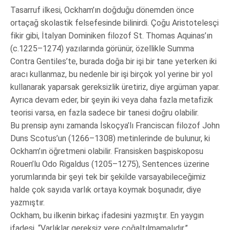
Tasarruf ilkesi, Ockham’ın doğduğu dönemden önce
ortaçağ skolastik felsefesinde bilinirdi. Çoğu Aristotelesçi
fikir gibi, İtalyan Dominiken filozof St. Thomas Aquinas’ın
(c.1225–1274) yazılarında görünür, özellikle Summa
Contra Gentiles’te, burada doğa bir işi bir tane yeterken iki
aracı kullanmaz, bu nedenle bir işi birçok yol yerine bir yol
kullanarak yaparsak gereksizlik üretiriz, diye argüman yapar.
Ayrıca devam eder, bir şeyin iki veya daha fazla metafizik
teorisi varsa, en fazla sadece bir tanesi doğru olabilir.
Bu prensip aynı zamanda İskoçya’lı Franciscan filozof John
Duns Scotus’un (1266–1308) metinlerinde de bulunur, ki
Ockham’ın öğretmeni olabilir. Fransisken başpiskoposu
Rouen’lu Odo Rigaldus (1205–1275), Sentences üzerine
yorumlarında bir şeyi tek bir şekilde varsayabileceğimiz
halde çok sayıda varlık ortaya koymak boşunadır, diye
yazmıştır.
Ockham, bu ilkenin birkaç ifadesini yazmıştır. En yaygın
ifadesi, “Varlıklar gereksiz yere çoğaltılmamalıdır,”