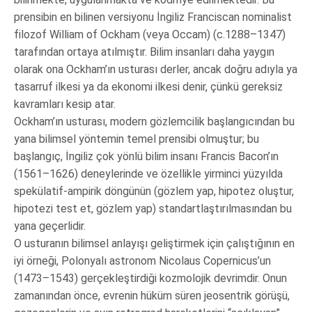
prensibin en bilinen versiyonu İngiliz Franciscan nominalist
filozof William of Ockham (veya Occam) (c.1288–1347)
tarafından ortaya atılmıştır. Bilim insanları daha yaygın
olarak ona Ockham’ın usturası derler, ancak doğru adıyla ya
tasarruf ilkesi ya da ekonomi ilkesi denir, çünkü gereksiz
kavramları kesip atar.
Ockham’ın usturası, modern gözlemcilik başlangıcından bu
yana bilimsel yöntemin temel prensibi olmuştur; bu
başlangıç, İngiliz çok yönlü bilim insanı Francis Bacon’ın
(1561–1626) deneylerinde ve özellikle yirminci yüzyılda
spekülatif-ampirik döngünün (gözlem yap, hipotez oluştur,
hipotezi test et, gözlem yap) standartlaştırılmasından bu
yana geçerlidir.
O usturanın bilimsel anlayışı geliştirmek için çalıştığının en
iyi örneği, Polonyalı astronom Nicolaus Copernicus’un
(1473–1543) gerçekleştirdiği kozmolojik devrimdir. Onun
zamanından önce, evrenin hüküm süren jeosentrik görüşü,