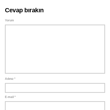
Cevap bırakın
Yorum
Adınız
*
E-mail
*