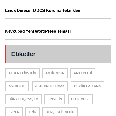
Linux Dereceli DDOS Koruma Teknikleri
Keykubad Yeni WordPress Teması
Etiketler
ALBERT EINSTEIN
ANTIK MISIR
ARKEOLOJI
ASTRONOT
ASTRONOT OLMAK
BÜYÜK PATLAMA
DÜNYA DIŞI YAŞAM
EINSTEIN
ELON MUSK
EVREN
FIZIK
GERÇEKLIK NEDIR