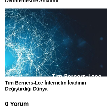
Derinlemesine Anlatımı
Tim Berners-Lee İnternetin İcadının
Değiştirdiği Dünya
0 Yorum