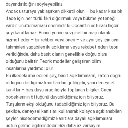
dayandırıldığını söyleyebiliriz.
Ancak usturaya yaklaşırken dikkatli olun — bu kadar kısa bir
ifade için, her türlü fikri sığdırmak veya bükme yeteneği
vardır. Unutulmaması önemlidir ki Occam’ın usturası hiçbir
şeyi kanıtlamaz. Bunun yerine sezgisel bir araç olarak
hizmet eder – bir rehber veya öneri – ve aynı şey için aynı
tahminleri yapabilen iki açıklama veya rekabet eden teori
verildiğinde, daha basit olanın genellikle doğru olanı
olduğunu belirtir. Teorik modeller geliştiren bilim
insanlarına yardımcı olur.
Bu ilkedeki ima edilen şey, basit açıklamaların, zaten doğru
olduğunu bildiğimiz kanıtlardan geldiğidir, yani deneysel
kanıtlar – beş duyu aracılığıyla toplanan bilgiler. Cırcır
böceklerinin öttüğünü duyabildiğimiz için biliyoruz.
Turşuların ekşi olduğunu tadabildiğimiz için biliyoruz. Bu
şekilde, deneysel kanıtları kullanarak kolayca açıklanabilen
şeyler, hissedemediğimiz kanıtlara dayalı açıklamalara
üstün gelme eğilimindedir. Bizi daha az varsayım