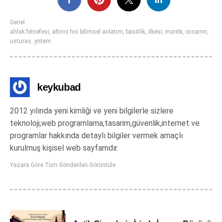
Genel
ahlak felsefesi
,
altıncı his bilimsel anlatım
,
basitlik
,
ilkesi
,
mantk
,
occamn
,
usturas
,
yntem
keykubad
2012 yılında yeni kimliği ve yeni bilgilerle sizlere
teknoloji,web programlama,tasarim,güvenlik,internet ve
programlar hakkında detaylı bilgiler vermek amaçlı
kurulmuş kişisel web sayfamdır.
Yazara Göre Tüm Gönderileri Görüntüle